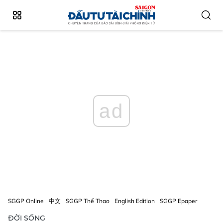
ad
SGGP Online
中文
SGGP Thể Thao
English Edition
SGGP Epaper
ĐỜI SỐNG