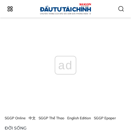
ad
SGGP Online
中文
SGGP Thể Thao
English Edition
SGGP Epaper
ĐỜI SỐNG