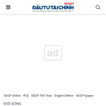
ad
SGGP Online
中文
SGGP Thể Thao
English Edition
SGGP Epaper
ĐỜI SỐNG