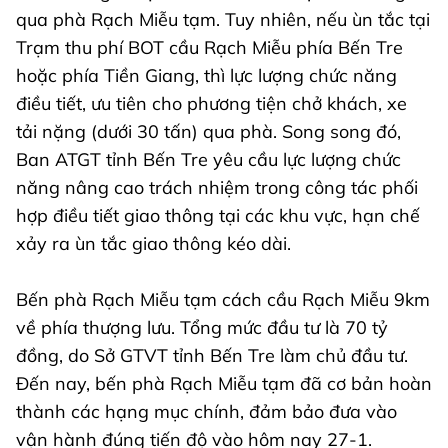
qua phà Rạch Miễu tạm. Tuy nhiên, nếu ùn tắc tại
Trạm thu phí BOT cầu Rạch Miễu phía Bến Tre
hoặc phía Tiền Giang, thì lực lượng chức năng
điều tiết, ưu tiên cho phương tiện chở khách, xe
tải nặng (dưới 30 tấn) qua phà. Song song đó,
Ban ATGT tỉnh Bến Tre yêu cầu lực lượng chức
năng nâng cao trách nhiệm trong công tác phối
hợp điều tiết giao thông tại các khu vực, hạn chế
xảy ra ùn tắc giao thông kéo dài.
Bến phà Rạch Miễu tạm cách cầu Rạch Miễu 9km
về phía thượng lưu. Tổng mức đầu tư là 70 tỷ
đồng, do Sở GTVT tỉnh Bến Tre làm chủ đầu tư.
Đến nay, bến phà Rạch Miễu tạm đã cơ bản hoàn
thành các hạng mục chính, đảm bảo đưa vào
vận hành đúng tiến độ vào hôm nay 27-1.