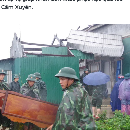
uân tự vệ giúp nhân dân khắc phục hậu quả lốc
n Cẩm Xuyên.