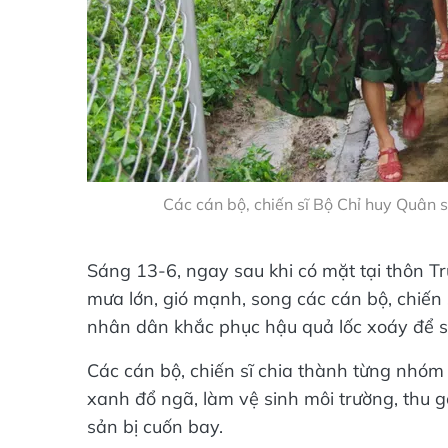
Các cán bộ, chiến sĩ Bộ Chỉ huy Quân 
Sáng 13-6, ngay sau khi có mặt tại thôn Tru
mưa lớn, gió mạnh, song các cán bộ, chiến
nhân dân khắc phục hậu quả lốc xoáy để sớ
Các cán bộ, chiến sĩ chia thành từng nhóm 
xanh đổ ngã, làm vệ sinh môi trường, thu g
sản bị cuốn bay.