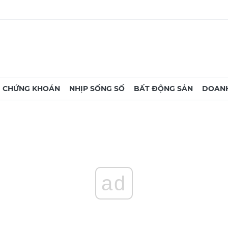
CHỨNG KHOÁN
NHỊP SỐNG SỐ
BẤT ĐỘNG SẢN
DOANH
ad