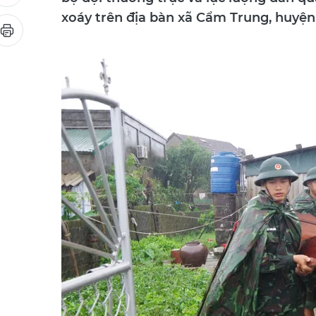
bộ đội thường trực và lực lượng dân q
xoáy trên địa bàn xã Cẩm Trung, huyệ