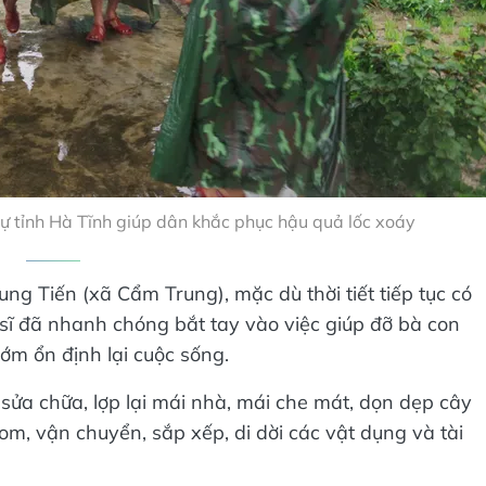
sự tỉnh Hà Tĩnh giúp dân khắc phục hậu quả lốc xoáy
ng Tiến (xã Cẩm Trung), mặc dù thời tiết tiếp tục có
 sĩ đã nhanh chóng bắt tay vào việc giúp đỡ bà con
m ổn định lại cuộc sống.
sửa chữa, lợp lại mái nhà, mái che mát, dọn dẹp cây
om, vận chuyển, sắp xếp, di dời các vật dụng và tài