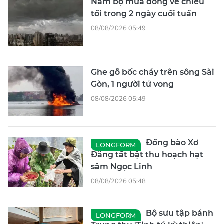
Nam bộ mưa dông về chiều
tối trong 2 ngày cuối tuần
08/08/2026 05:49
Ghe gỗ bốc cháy trên sông Sài
Gòn, 1 người tử vong
08/08/2026 05:49
Đồng bào Xơ
LONGFORM
Đăng tất bật thu hoạch hạt
sâm Ngọc Linh
08/08/2026 05:48
Bộ sưu tập bánh
LONGFORM