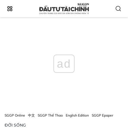
ad
SGGP Online
中文
SGGP Thể Thao
English Edition
SGGP Epaper
ĐỜI SỐNG