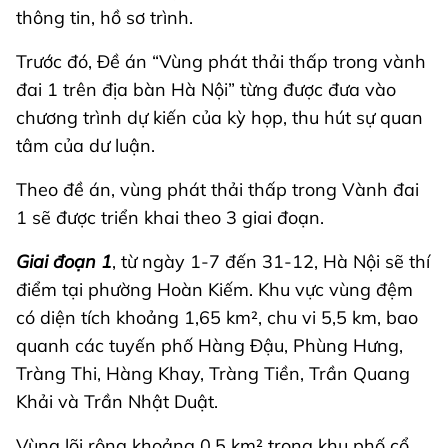
thông tin, hồ sơ trình.
Trước đó, Đề án “Vùng phát thải thấp trong vành
đai 1 trên địa bàn Hà Nội” từng được đưa vào
chương trình dự kiến của kỳ họp, thu hút sự quan
tâm của dư luận.
Theo đề án, vùng phát thải thấp trong Vành đai
1 sẽ được triển khai theo 3 giai đoạn.
Giai đoạn 1
, từ ngày 1-7 đến 31-12, Hà Nội sẽ thí
điểm tại phường Hoàn Kiếm. Khu vực vùng đệm
có diện tích khoảng 1,65 km², chu vi 5,5 km, bao
quanh các tuyến phố Hàng Đậu, Phùng Hưng,
Tràng Thi, Hàng Khay, Tràng Tiền, Trần Quang
Khải và Trần Nhật Duật.
Vùng lõi rộng khoảng 0,5 km² trong khu phố cổ,