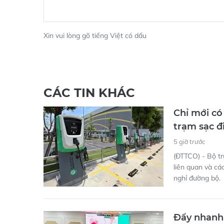
Xin vui lòng gõ tiếng Việt có dấu
CÁC TIN KHÁC
Chỉ mới có
trạm sạc đ
5 giờ trước
(ĐTTCO) - Bộ t
liên quan và cá
nghỉ đường bộ.
Đẩy nhanh 