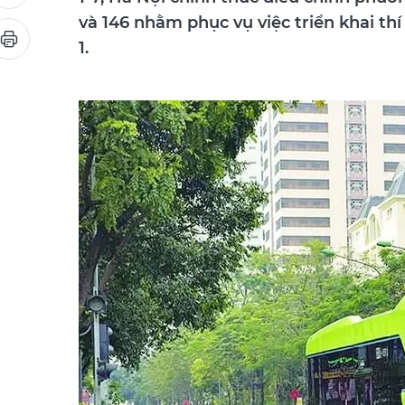
1-7, Hà Nội chính thức điều chỉnh phươn
và 146 nhằm phục vụ việc triển khai th
1.