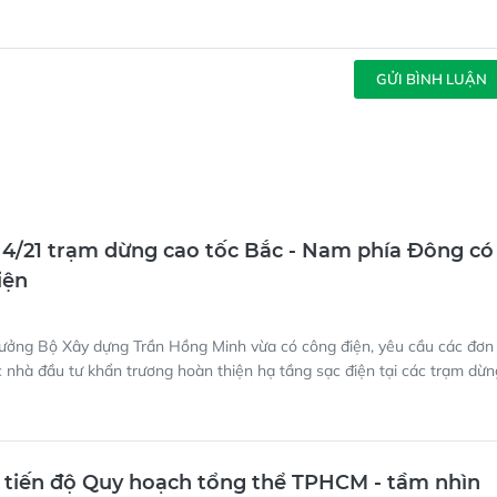
GỬI BÌNH LUẬN
 4/21 trạm dừng cao tốc Bắc - Nam phía Đông có
iện
rưởng Bộ Xây dựng Trần Hồng Minh vừa có công điện, yêu cầu các đơn 
c nhà đầu tư khẩn trương hoàn thiện hạ tầng sạc điện tại các trạm dừn
tiến độ Quy hoạch tổng thể TPHCM - tầm nhìn