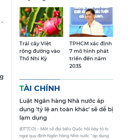
10 tỷ đồng
 -
n
Trái cây Việt
TPHCM xác định
rộng đường vào
7 mô hình phát
Thổ Nhĩ Kỳ
triển đến năm
2035
g
TÀI CHÍNH
Luật Ngân hàng Nhà nước áp
dụng 'tỷ lệ an toàn khác' sẽ dễ bị
lạm dụng
(ĐTTCO) - Một số đại biểu Quốc hội bày tỏ lo
ngại quy định Ngân hàng Nhà nước “áp dụng