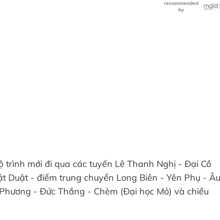
ộ trình mới đi qua các tuyến Lê Thanh Nghị - Đại Cồ
t Duật - điểm trung chuyển Long Biên - Yên Phụ - Â
Phương - Đức Thắng - Chèm (Đại học Mỏ) và chiều