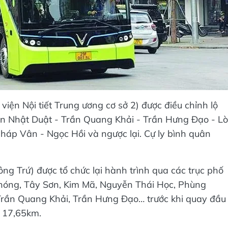
viện Nội tiết Trung ương cơ sở 2) được điều chỉnh lộ
ần Nhật Duật - Trần Quang Khải - Trần Hưng Đạo - Lò
háp Vân - Ngọc Hồi và ngược lại. Cự ly bình quân
g Trứ) được tổ chức lại hành trình qua các trục phố
Phóng, Tây Sơn, Kim Mã, Nguyễn Thái Học, Phùng
Trần Quang Khải, Trần Hưng Đạo… trước khi quay đầu
g 17,65km.