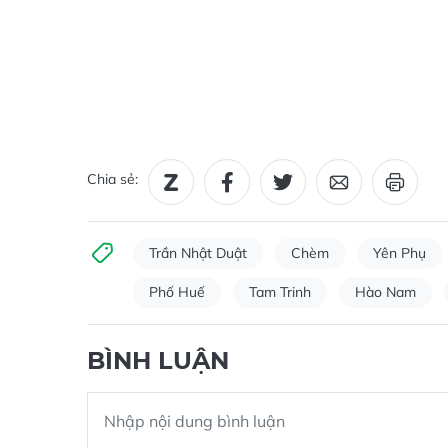
Chia sẻ:
Trần Nhật Duật
Chèm
Yên Phụ
Phố Huế
Tam Trinh
Hào Nam
BÌNH LUẬN