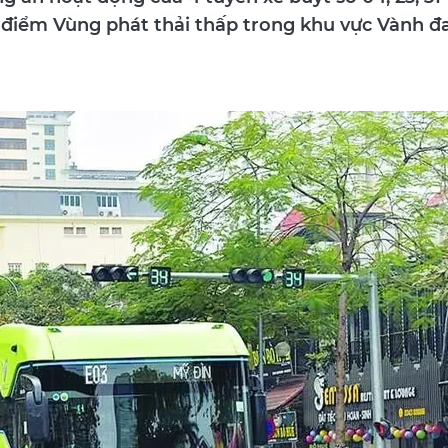
g án hoạt động của 4 tuyến xe buýt số 04, 23, 31
í điểm Vùng phát thải thấp trong khu vực Vành đa