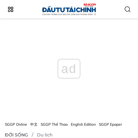
ad
SGGP Online
中文
SGGP Thể Thao
English Edition
SGGP Epaper
ĐỜI SỐNG
Du lịch