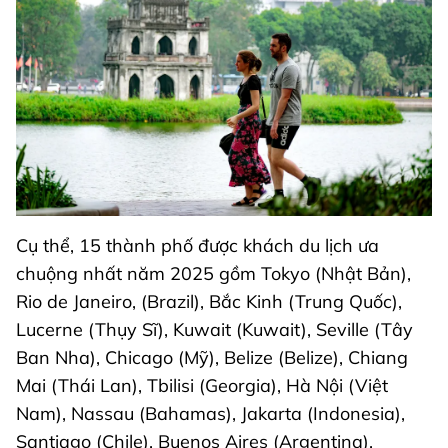
Cụ thể, 15 thành phố được khách du lịch ưa
chuộng nhất năm 2025 gồm Tokyo (Nhật Bản),
Rio de Janeiro, (Brazil), Bắc Kinh (Trung Quốc),
Lucerne (Thụy Sĩ), Kuwait (Kuwait), Seville (Tây
Ban Nha), Chicago (Mỹ), Belize (Belize), Chiang
Mai (Thái Lan), Tbilisi (Georgia), Hà Nội (Việt
Nam), Nassau (Bahamas), Jakarta (Indonesia),
Santiago (Chile), Buenos Aires (Argentina).