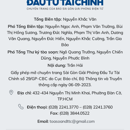
Tổng Biên tập
: Nguyễn Khắc Văn
Phó Tổng Biên tập:
Nguyễn Ngọc Anh, Phạm Văn Trường, Bùi
Thị Hồng Sương, Trương Đức Nghĩa, Phạm Thị Vân Anh, Dương
Văn Quang, Nguyễn Đức Hiển, Nguyễn Khắc Cường, Trần Gia
Bảo
Phó Tổng Thư ký tòa soạn:
Ngô Quang Trưởng, Nguyễn Chiến
Dũng, Nguyễn Phước Bình
Nội dung:
Trần Hải
Giấy phép mở chuyên trang Sài Gòn Giải Phóng Đầu Tư Tài
Chính số 29/GP-CBC do Cục Báo chí, Bộ Thông tin và Truyền
thông cấp ngày 06-09-2023.
Địa chỉ:
432-434 Nguyễn Thị Minh Khai, Phường Bàn Cờ,
TP.HCM
Điện thoại:
(028) 2241.3770 – (028) 2241.3760
Fax:
(028) 3844.0522
Email:
toasoandttc@gmail.com