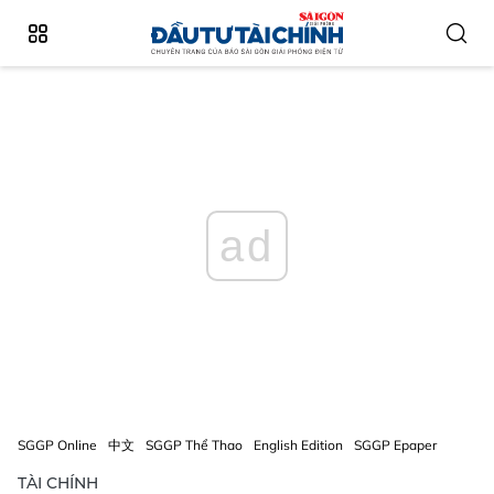
ad
SGGP Online
中文
SGGP Thể Thao
English Edition
SGGP Epaper
TÀI CHÍNH