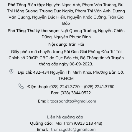
Phó Tổng Biên tập:
Nguyễn Ngọc Anh, Phạm Văn Trường, Bùi
Thị Hồng Sương, Trương Đức Nghĩa, Phạm Thị Vân Anh, Dương
Văn Quang, Nguyễn Đức Hiển, Nguyễn Khắc Cường, Trần Gia
Bảo
Phó Tổng Thư ký tòa soạn:
Ngô Quang Trưởng, Nguyễn Chiến
Dũng, Nguyễn Phước Bình
Nội dung:
Trần Hải
Giấy phép mở chuyên trang Sài Gòn Giải Phóng Đầu Tư Tài
Chính số 29/GP-CBC do Cục Báo chí, Bộ Thông tin và Truyền
thông cấp ngày 06-09-2023.
Địa chỉ:
432-434 Nguyễn Thị Minh Khai, Phường Bàn Cờ,
TP.HCM
Điện thoại:
(028) 2241.3770 – (028) 2241.3760
Fax:
(028) 3844.0522
Email:
toasoandttc@gmail.com
Liên hệ quảng cáo
Quảng cáo:
Mai Trâm (0913 118 448)
Email:
tram.sgdttc@gmail.com