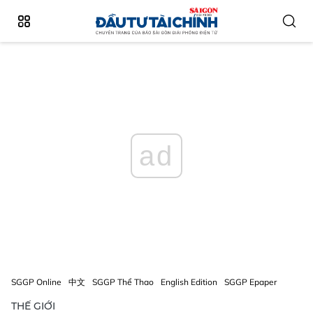
ad
SGGP Online
中文
SGGP Thể Thao
English Edition
SGGP Epaper
THẾ GIỚI