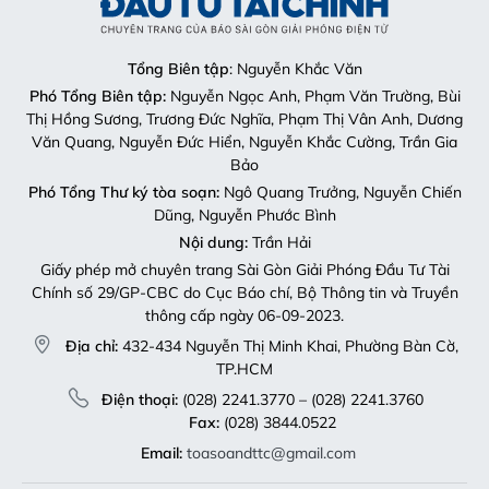
Tổng Biên tập
: Nguyễn Khắc Văn
Phó Tổng Biên tập:
Nguyễn Ngọc Anh, Phạm Văn Trường, Bùi
Thị Hồng Sương, Trương Đức Nghĩa, Phạm Thị Vân Anh, Dương
Văn Quang, Nguyễn Đức Hiển, Nguyễn Khắc Cường, Trần Gia
Bảo
Phó Tổng Thư ký tòa soạn:
Ngô Quang Trưởng, Nguyễn Chiến
Dũng, Nguyễn Phước Bình
Nội dung:
Trần Hải
Giấy phép mở chuyên trang Sài Gòn Giải Phóng Đầu Tư Tài
Chính số 29/GP-CBC do Cục Báo chí, Bộ Thông tin và Truyền
thông cấp ngày 06-09-2023.
Địa chỉ:
432-434 Nguyễn Thị Minh Khai, Phường Bàn Cờ,
TP.HCM
Điện thoại:
(028) 2241.3770 – (028) 2241.3760
Fax:
(028) 3844.0522
Email:
toasoandttc@gmail.com