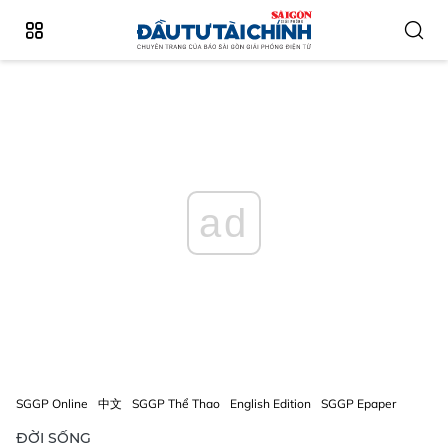
ad
SGGP Online
中文
SGGP Thể Thao
English Edition
SGGP Epaper
ĐỜI SỐNG