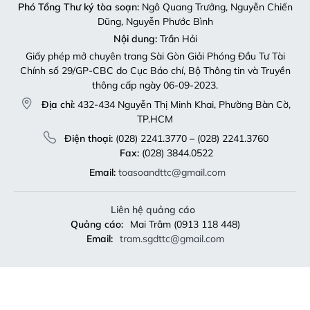
Phó Tổng Thư ký tòa soạn:
Ngô Quang Trưởng, Nguyễn Chiến
Dũng, Nguyễn Phước Bình
Nội dung:
Trần Hải
Giấy phép mở chuyên trang Sài Gòn Giải Phóng Đầu Tư Tài
Chính số 29/GP-CBC do Cục Báo chí, Bộ Thông tin và Truyền
thông cấp ngày 06-09-2023.
Địa chỉ:
432-434 Nguyễn Thị Minh Khai, Phường Bàn Cờ,
TP.HCM
Điện thoại:
(028) 2241.3770 – (028) 2241.3760
Fax:
(028) 3844.0522
Email:
toasoandttc@gmail.com
Liên hệ quảng cáo
Quảng cáo:
Mai Trâm (0913 118 448)
Email:
tram.sgdttc@gmail.com