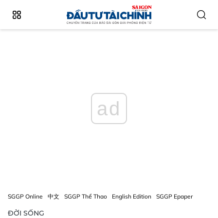
ad
SGGP Online
中文
SGGP Thể Thao
English Edition
SGGP Epaper
ĐỜI SỐNG