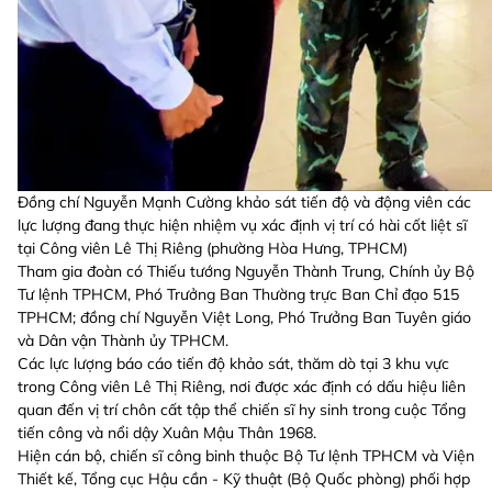
Đồng chí Nguyễn Mạnh Cường khảo sát tiến độ và động viên các
lực lượng đang thực hiện nhiệm vụ xác định vị trí có hài cốt liệt sĩ
tại Công viên Lê Thị Riêng (phường Hòa Hưng, TPHCM)
Tham gia đoàn có Thiếu tướng Nguyễn Thành Trung, Chính ủy Bộ
Tư lệnh TPHCM, Phó Trưởng Ban Thường trực Ban Chỉ đạo 515
TPHCM; đồng chí Nguyễn Việt Long, Phó Trưởng Ban Tuyên giáo
và Dân vận Thành ủy TPHCM.
Các lực lượng báo cáo tiến độ khảo sát, thăm dò tại 3 khu vực
trong Công viên Lê Thị Riêng, nơi được xác định có dấu hiệu liên
quan đến vị trí chôn cất tập thể chiến sĩ hy sinh trong cuộc Tổng
tiến công và nổi dậy Xuân Mậu Thân 1968.
Hiện cán bộ, chiến sĩ công binh thuộc Bộ Tư lệnh TPHCM và Viện
Thiết kế, Tổng cục Hậu cần - Kỹ thuật (Bộ Quốc phòng) phối hợp