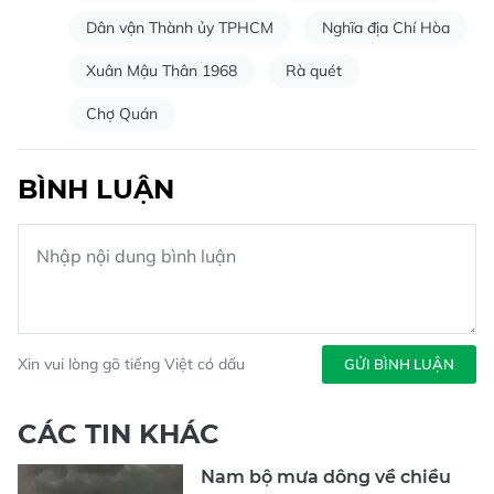
Dân vận Thành ủy TPHCM
Nghĩa địa Chí Hòa
Xuân Mậu Thân 1968
Rà quét
Chợ Quán
BÌNH LUẬN
Xin vui lòng gõ tiếng Việt có dấu
GỬI BÌNH LUẬN
CÁC TIN KHÁC
Nam bộ mưa dông về chiều