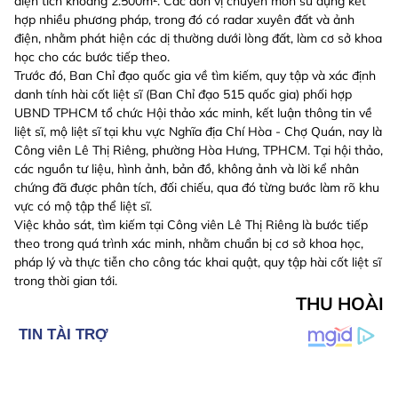
diện tích khoảng 2.500m². Các đơn vị chuyên môn sử dụng kết
hợp nhiều phương pháp, trong đó có radar xuyên đất và ảnh
điện, nhằm phát hiện các dị thường dưới lòng đất, làm cơ sở khoa
học cho các bước tiếp theo.
Trước đó, Ban Chỉ đạo quốc gia về tìm kiếm, quy tập và xác định
danh tính hài cốt liệt sĩ (Ban Chỉ đạo 515 quốc gia) phối hợp
UBND TPHCM tổ chức Hội thảo xác minh, kết luận thông tin về
liệt sĩ, mộ liệt sĩ tại khu vực Nghĩa địa Chí Hòa - Chợ Quán, nay là
Công viên Lê Thị Riêng, phường Hòa Hưng, TPHCM. Tại hội thảo,
các nguồn tư liệu, hình ảnh, bản đồ, không ảnh và lời kể nhân
chứng đã được phân tích, đối chiếu, qua đó từng bước làm rõ khu
vực có mộ tập thể liệt sĩ.
Việc khảo sát, tìm kiếm tại Công viên Lê Thị Riêng là bước tiếp
theo trong quá trình xác minh, nhằm chuẩn bị cơ sở khoa học,
pháp lý và thực tiễn cho công tác khai quật, quy tập hài cốt liệt sĩ
trong thời gian tới.
THU HOÀI