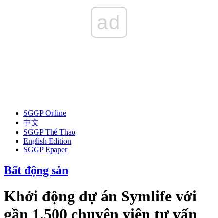
ad
SGGP Online
中文
SGGP Thể Thao
English Edition
SGGP Epaper
Bất động sản
Khởi động dự án Symlife với
gần 1.500 chuyên viên tư vấn