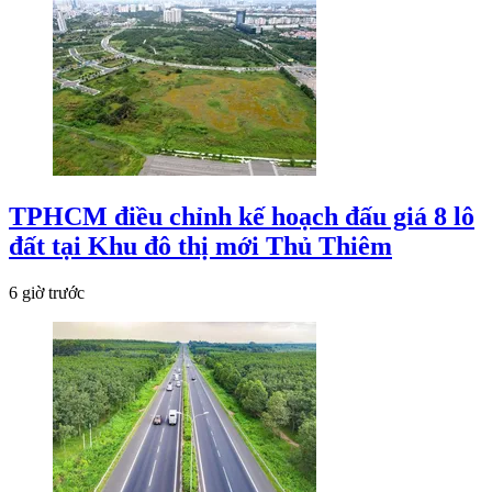
TPHCM điều chỉnh kế hoạch đấu giá 8 lô
đất tại Khu đô thị mới Thủ Thiêm
6 giờ trước