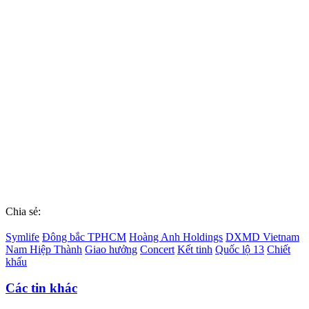
Chia sẻ:
Symlife
Đông bắc TPHCM
Hoàng Anh Holdings
DXMD Vietnam
Nam Hiệp Thành
Giao hưởng
Concert
Kết tinh
Quốc lộ 13
Chiết
khấu
Các tin khác