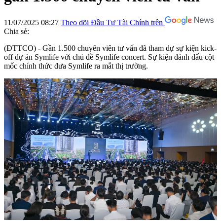
11/07/2025 08:27
Theo dõi Đầu Tư Tài Chính trên
Chia sẻ:
(ĐTTCO) - Gần 1.500 chuyên viên tư vấn đã tham dự sự kiện kick-
off dự án Symlife với chủ đề Symlife concert. Sự kiện đánh dấu cột
mốc chính thức đưa Symlife ra mắt thị trường.