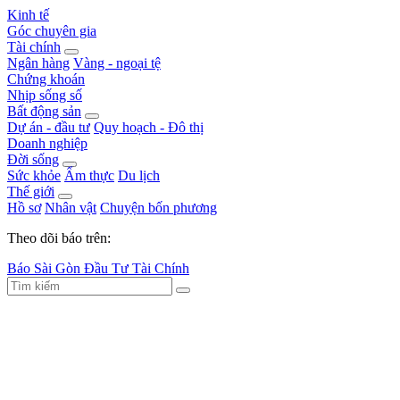
Kinh tế
Góc chuyên gia
Tài chính
Ngân hàng
Vàng - ngoại tệ
Chứng khoán
Nhịp sống số
Bất động sản
Dự án - đầu tư
Quy hoạch - Đô thị
Doanh nghiệp
Đời sống
Sức khỏe
Ẩm thực
Du lịch
Thế giới
Hồ sơ
Nhân vật
Chuyện bốn phương
Theo dõi báo trên:
Báo Sài Gòn Đầu Tư Tài Chính