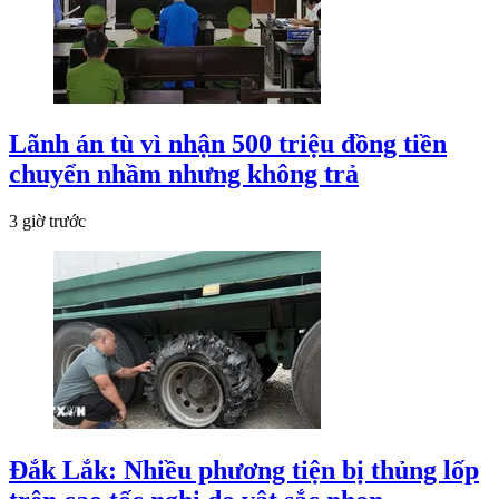
Lãnh án tù vì nhận 500 triệu đồng tiền
chuyển nhầm nhưng không trả
3 giờ trước
Đắk Lắk: Nhiều phương tiện bị thủng lốp