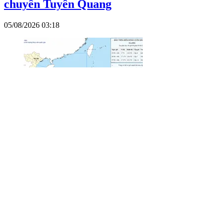
chuyên Tuyên Quang
05/08/2026 03:18
Bão số 3 có đường đi dị thường
05/08/2026 01:45
Xem thêm
Báo Sài Gòn Đầu Tư Tài Chính
Tổng Biên tập
: Nguyễn Khắc Văn
Phó Tổng Biên tập:
Nguyễn Ngọc Anh, Phạm Văn Trường, Bùi
Thị Hồng Sương, Trương Đức Nghĩa, Phạm Thị Vân Anh, Dương