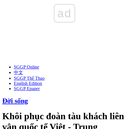
ad
SGGP Online
中文
SGGP Thể Thao
English Edition
SGGP Epaper
Đời sống
Khôi phục đoàn tàu khách liên
vận quốc tế Việt - Trung