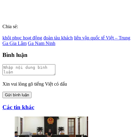
Chia sẻ:
khôi phục hoạt động
đoàn tàu khách
liên vận quốc tế Việt – Trung
Ga Gia Lâm
Ga Nam Ninh
Bình luận
Xin vui lòng gõ tiếng Việt có dấu
Gửi bình luận
Các tin khác