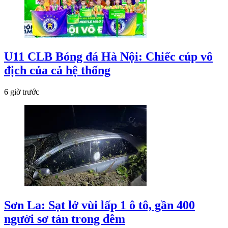
U11 CLB Bóng đá Hà Nội: Chiếc cúp vô
địch của cả hệ thống
6 giờ trước
Sơn La: Sạt lở vùi lấp 1 ô tô, gần 400
người sơ tán trong đêm