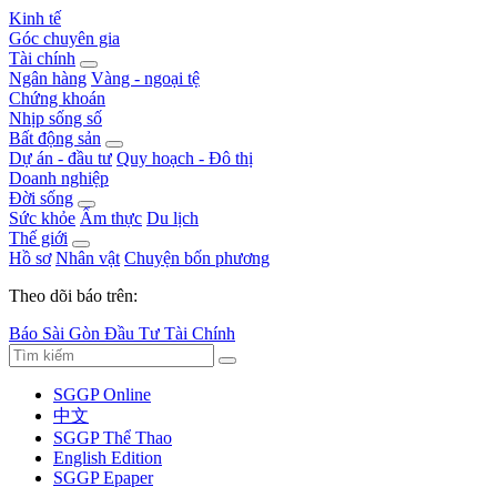
Kinh tế
Góc chuyên gia
Tài chính
Ngân hàng
Vàng - ngoại tệ
Chứng khoán
Nhịp sống số
Bất động sản
Dự án - đầu tư
Quy hoạch - Đô thị
Doanh nghiệp
Đời sống
Sức khỏe
Ẩm thực
Du lịch
Thế giới
Hồ sơ
Nhân vật
Chuyện bốn phương
Theo dõi báo trên:
Báo Sài Gòn Đầu Tư Tài Chính
SGGP Online
中文
SGGP Thể Thao
English Edition
SGGP Epaper