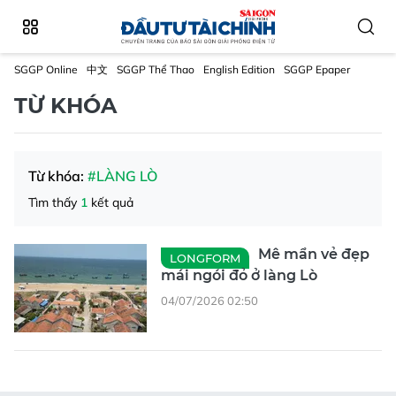
SGGP Online
中文
SGGP Thể Thao
English Edition
SGGP Epaper
TỪ KHÓA
Từ khóa:
#LÀNG LÒ
Tìm thấy
1
kết quả
Mê mẩn vẻ đẹp
LONGFORM
mái ngói đỏ ở làng Lò
04/07/2026 02:50