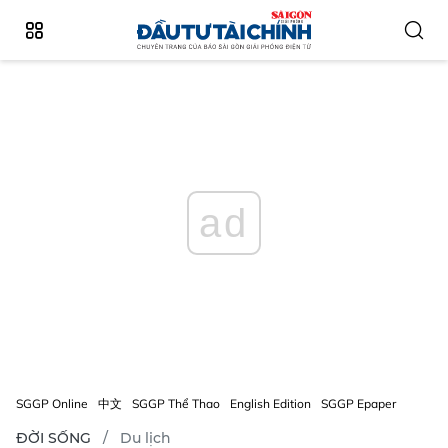
ad
SGGP Online
中文
SGGP Thể Thao
English Edition
SGGP Epaper
ĐỜI SỐNG
Du lịch