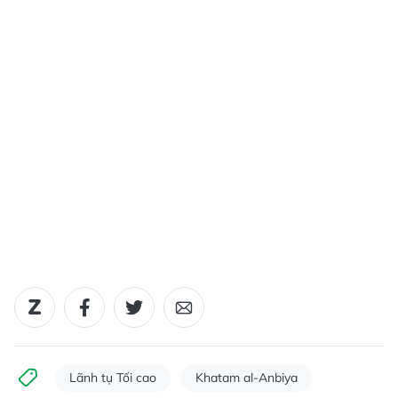
Lãnh tụ Tối cao
Khatam al-Anbiya