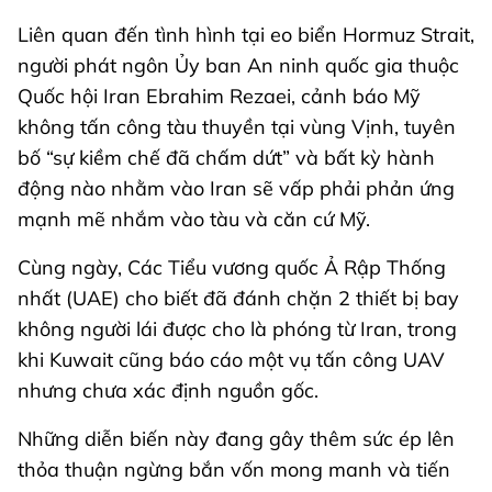
Liên quan đến tình hình tại eo biển Hormuz Strait,
người phát ngôn Ủy ban An ninh quốc gia thuộc
Quốc hội Iran Ebrahim Rezaei, cảnh báo Mỹ
không tấn công tàu thuyền tại vùng Vịnh, tuyên
bố “sự kiềm chế đã chấm dứt” và bất kỳ hành
động nào nhằm vào Iran sẽ vấp phải phản ứng
mạnh mẽ nhắm vào tàu và căn cứ Mỹ.
Cùng ngày, Các Tiểu vương quốc Ả Rập Thống
nhất (UAE) cho biết đã đánh chặn 2 thiết bị bay
không người lái được cho là phóng từ Iran, trong
khi Kuwait cũng báo cáo một vụ tấn công UAV
nhưng chưa xác định nguồn gốc.
Những diễn biến này đang gây thêm sức ép lên
thỏa thuận ngừng bắn vốn mong manh và tiến