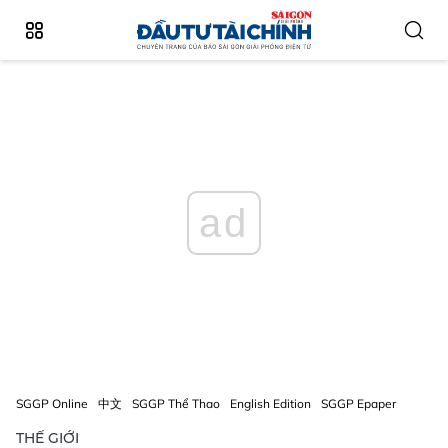
ad
SGGP Online
中文
SGGP Thể Thao
English Edition
SGGP Epaper
THẾ GIỚI