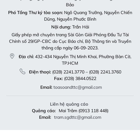
Bảo
Phó Tổng Thư ký tòa soạn:
Ngô Quang Trưởng, Nguyễn Chiến
Dũng, Nguyễn Phước Bình
Nội dung:
Trần Hải
Giấy phép mở chuyên trang Sài Gòn Giải Phóng Đầu Tư Tài
Chính số 29/GP-CBC do Cục Báo chí, Bộ Thông tin và Truyền
thông cấp ngày 06-09-2023.
Địa chỉ:
432-434 Nguyễn Thị Minh Khai, Phường Bàn Cờ,
TP.HCM
Điện thoại:
(028) 2241.3770 – (028) 2241.3760
Fax:
(028) 3844.0522
Email:
toasoandttc@gmail.com
Liên hệ quảng cáo
Quảng cáo:
Mai Trâm (0913 118 448)
Email:
tram.sgdttc@gmail.com