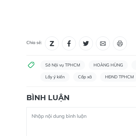
Chia sẻ:
Sở Nội vụ TPHCM
HOÀNG HÙNG
Lấy ý kiến
Cấp xã
HĐND TPHCM
BÌNH LUẬN