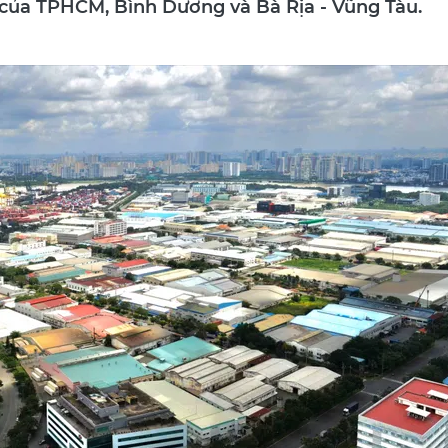
ố của TPHCM, Bình Dương và Bà Rịa - Vũng Tàu.