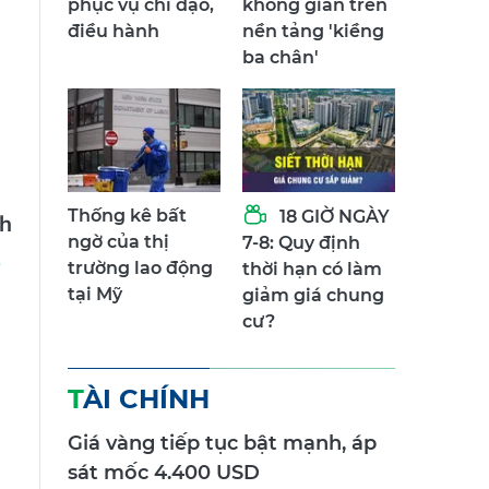
phục vụ chỉ đạo,
không gian trên
điều hành
nền tảng 'kiềng
ba chân'
Thống kê bất
18 GIỜ NGÀY
nh
ngờ của thị
7-8: Quy định
trường lao động
thời hạn có làm
tại Mỹ
giảm giá chung
cư?
TÀI CHÍNH
Giá vàng tiếp tục bật mạnh, áp
sát mốc 4.400 USD