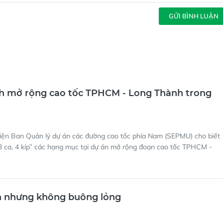
GỬI BÌNH LUẬN
h mở rộng cao tốc TPHCM - Long Thành trong
diện Ban Quản lý dự án các đường cao tốc phía Nam (SEPMU) cho biết
3 ca, 4 kíp” các hạng mục tại dự án mở rộng đoạn cao tốc TPHCM -
n nhưng không buông lỏng