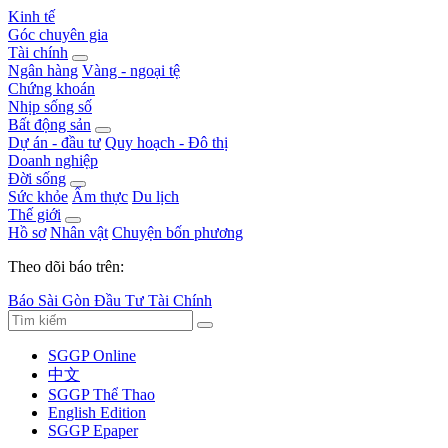
Kinh tế
Góc chuyên gia
Tài chính
Ngân hàng
Vàng - ngoại tệ
Chứng khoán
Nhịp sống số
Bất động sản
Dự án - đầu tư
Quy hoạch - Đô thị
Doanh nghiệp
Đời sống
Sức khỏe
Ẩm thực
Du lịch
Thế giới
Hồ sơ
Nhân vật
Chuyện bốn phương
Theo dõi báo trên:
Báo Sài Gòn Đầu Tư Tài Chính
SGGP Online
中文
SGGP Thể Thao
English Edition
SGGP Epaper