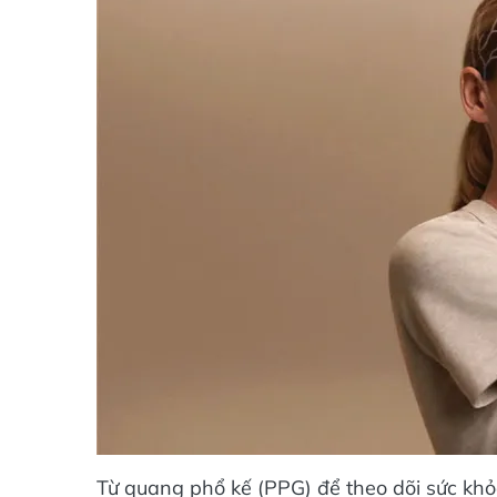
Từ quang phổ kế (PPG) để theo dõi sức khỏ