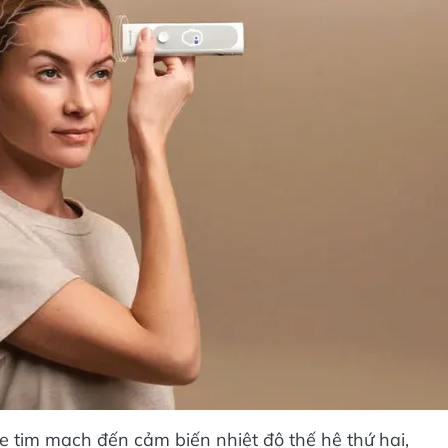
e tim mạch đến cảm biến nhiệt độ thế hệ thứ hai,