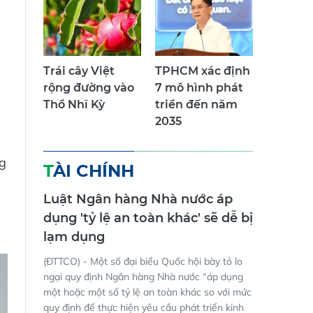
Trái cây Việt
TPHCM xác định
rộng đường vào
7 mô hình phát
Thổ Nhĩ Kỳ
triển đến năm
2035
ng
TÀI CHÍNH
Luật Ngân hàng Nhà nước áp
dụng 'tỷ lệ an toàn khác' sẽ dễ bị
lạm dụng
(ĐTTCO) - Một số đại biểu Quốc hội bày tỏ lo
ngại quy định Ngân hàng Nhà nước “áp dụng
một hoặc một số tỷ lệ an toàn khác so với mức
quy định để thực hiện yêu cầu phát triển kinh