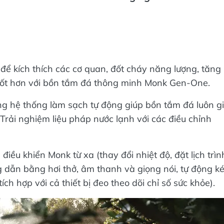
để kích thích các cơ quan, đốt cháy năng lượng, tăng
 tốt hơn với bồn tắm đá thông minh Monk Gen-One.
ng hệ thống làm sạch tự động giúp bồn tắm đá luôn g
Trải nghiệm liệu pháp nước lạnh với các điều chỉnh
.
u khiển Monk từ xa (thay đổi nhiệt độ, đặt lịch trìn
g dẫn bằng hơi thở, âm thanh và giọng nói, tự động k
ích hợp với cả thiết bị đeo theo dõi chỉ số sức khỏe).