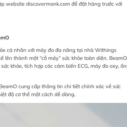
 cập website discovermonk.com để đặt hàng trước với
eamO
ỏe cá nhân với máy đo đa năng tại nhà Withings
kế lên thành một “cỗ máy” sức khỏe toàn diện. BeamO
sức khỏe, tích hợp các cảm biến ECG, máy đo oxy, ố
BeamO cung cấp thông tin chi tiết chính xác về sức
iệt độ cơ thể một cách dễ dàng.