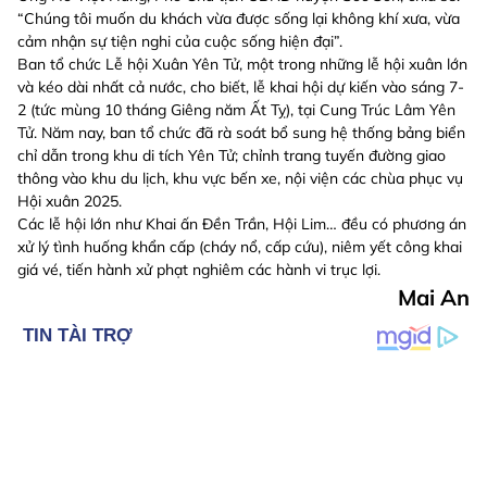
“Chúng tôi muốn du khách vừa được sống lại không khí xưa, vừa
cảm nhận sự tiện nghi của cuộc sống hiện đại”.
Ban tổ chức Lễ hội Xuân Yên Tử, một trong những lễ hội xuân lớn
và kéo dài nhất cả nước, cho biết, lễ khai hội dự kiến vào sáng 7-
2 (tức mùng 10 tháng Giêng năm Ất Tỵ), tại Cung Trúc Lâm Yên
Tử. Năm nay, ban tổ chức đã rà soát bổ sung hệ thống bảng biển
chỉ dẫn trong khu di tích Yên Tử; chỉnh trang tuyến đường giao
thông vào khu du lịch, khu vực bến xe, nội viện các chùa phục vụ
Hội xuân 2025.
Các lễ hội lớn như Khai ấn Đền Trần, Hội Lim… đều có phương án
xử lý tình huống khẩn cấp (cháy nổ, cấp cứu), niêm yết công khai
giá vé, tiến hành xử phạt nghiêm các hành vi trục lợi.
Mai An