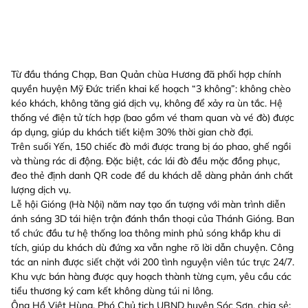
Từ đầu tháng Chạp, Ban Quản chùa Hương đã phối hợp chính
quyền huyện Mỹ Đức triển khai kế hoạch “3 không”: không chèo
kéo khách, không tăng giá dịch vụ, không để xảy ra ùn tắc. Hệ
thống vé điện tử tích hợp (bao gồm vé tham quan và vé đò) được
áp dụng, giúp du khách tiết kiệm 30% thời gian chờ đợi.
Trên suối Yến, 150 chiếc đò mới được trang bị áo phao, ghế ngồi
và thùng rác di động. Đặc biệt, các lái đò đều mặc đồng phục,
đeo thẻ định danh QR code để du khách dễ dàng phản ánh chất
lượng dịch vụ.
Lễ hội Gióng (Hà Nội) năm nay tạo ấn tượng với màn trình diễn
ánh sáng 3D tái hiện trận đánh thần thoại của Thánh Gióng. Ban
tổ chức đầu tư hệ thống loa thông minh phủ sóng khắp khu di
tích, giúp du khách dù đứng xa vẫn nghe rõ lời dẫn chuyện. Công
tác an ninh được siết chặt với 200 tình nguyện viên túc trực 24/7.
Khu vực bán hàng được quy hoạch thành từng cụm, yêu cầu các
tiểu thương ký cam kết không dùng túi ni lông.
Ông Hồ Việt Hùng, Phó Chủ tịch UBND huyện Sóc Sơn, chia sẻ: