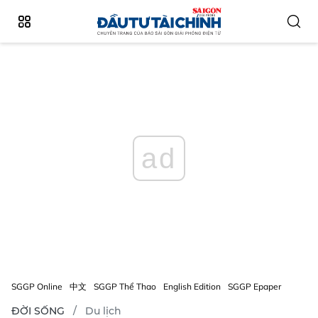
ad
SGGP Online
中文
SGGP Thể Thao
English Edition
SGGP Epaper
ĐỜI SỐNG
Du lịch