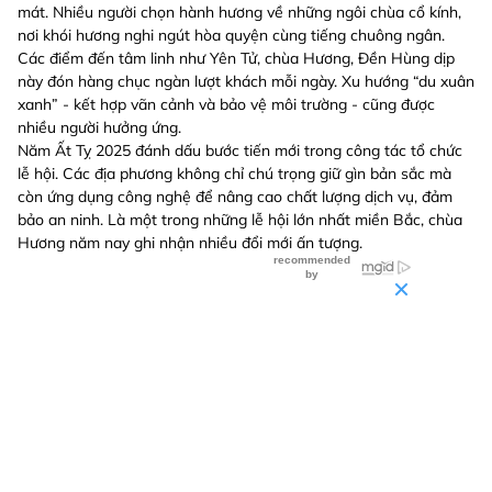
mát. Nhiều người chọn hành hương về những ngôi chùa cổ kính,
nơi khói hương nghi ngút hòa quyện cùng tiếng chuông ngân.
Các điểm đến tâm linh như Yên Tử, chùa Hương, Đền Hùng dịp
này đón hàng chục ngàn lượt khách mỗi ngày. Xu hướng “du xuân
xanh” - kết hợp vãn cảnh và bảo vệ môi trường - cũng được
nhiều người hưởng ứng.
Năm Ất Tỵ 2025 đánh dấu bước tiến mới trong công tác tổ chức
lễ hội. Các địa phương không chỉ chú trọng giữ gìn bản sắc mà
còn ứng dụng công nghệ để nâng cao chất lượng dịch vụ, đảm
bảo an ninh. Là một trong những lễ hội lớn nhất miền Bắc, chùa
Hương năm nay ghi nhận nhiều đổi mới ấn tượng.