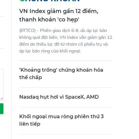
CHỨNG KHOÁN
VN Index giảm gần 12 điểm,
thanh khoản 'co hẹp'
(ĐTTCO) - Phiên giao dịch 6-8, dù áp lực bán
không quá đột biến, VN Index vẫn giảm gần 12
điểm do thiếu lực đỡ từ nhóm cổ phiếu trụ và
áp lực bán ròng của khối ngoại.
'Khoảng trống' chứng khoán hóa
thế chấp
Nasdaq hụt hơi vì SpaceX, AMD
Khối ngoại mua ròng phiên thứ 3
liên tiếp