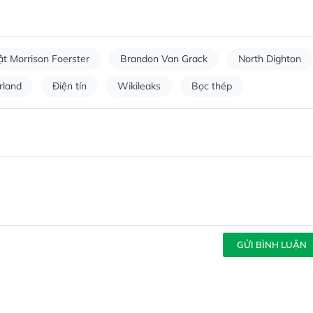
ật Morrison Foerster
Brandon Van Grack
North Dighton
rland
Điện tín
Wikileaks
Bọc thép
GỬI BÌNH LUẬN