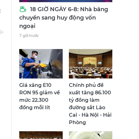
18 GIỜ NGÀY 6-8: Nhà băng
c
chuyển sang huy động vốn
ngoại
7 giờ trước
Giá xăng E10
Chính phủ đề
RON 95 giảm về
xuất tăng 86.100
mức 22.300
tỷ đồng làm
đồng mỗi lít
đường sắt Lào
Cai - Hà Nội - Hải
Phòng