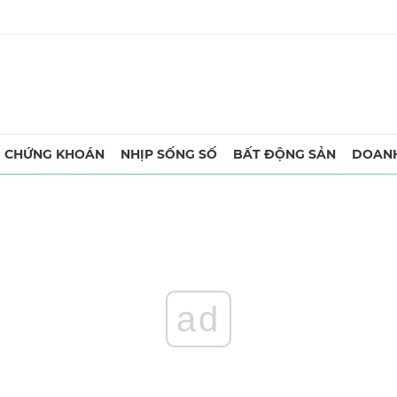
CHỨNG KHOÁN
NHỊP SỐNG SỐ
BẤT ĐỘNG SẢN
DOANH
ad