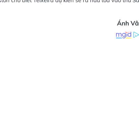
on cho biết Teixeira dự kiến sẽ ra hầu tòa vào thứ S
Ánh Vâ