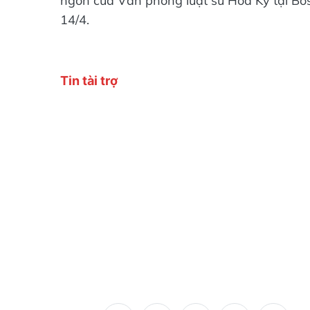
ngôn của Văn phòng luật sư Hoa Kỳ tại Bost
14/4.