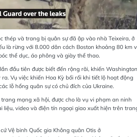
c thép và trang bị quân sự đã ập vào nhà Teixeira, ở
yếu là rừng với 8.000 dân cách Boston khoảng 80 km 
óc thể dục, áo phông và giày thể thao.
ỉ lần đầu tiên được biết đến rộng rãi, khiến Washingto
ra. Vụ việc khiến Hoa Kỳ bối rối khi tiết lộ hoạt động
các lỗ hổng quân sự có chủ đích của Ukraine.
ác trang mạng xã hội, được cho là vụ vi phạm an ninh
 liệu, video và điện tín ngoại giao xuất hiện trên tran
n cứ Vệ binh Quốc gia Không quân Otis ở