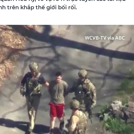
ân Hoa Kỳ, về vụ rò rỉ trực tuyến các tài liệu
 trên khắp thế giới bối rối.