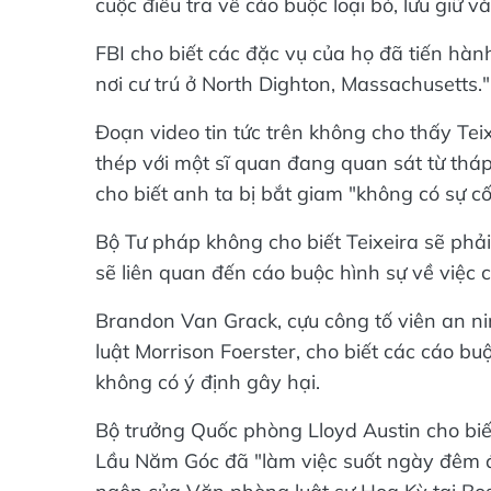
cuộc điều tra về cáo buộc loại bỏ, lưu giữ 
FBI cho biết các đặc vụ của họ đã tiến hàn
nơi cư trú ở North Dighton, Massachusetts."
Đoạn video tin tức trên không cho thấy Teix
thép với một sĩ quan đang quan sát từ tháp
cho biết anh ta bị bắt giam "không có sự cố
Bộ Tư pháp không cho biết Teixeira sẽ phả
sẽ liên quan đến cáo buộc hình sự về việc c
Brandon Van Grack, cựu công tố viên an ni
luật Morrison Foerster, cho biết các cáo b
không có ý định gây hại.
Bộ trưởng Quốc phòng Lloyd Austin cho biế
Lầu Năm Góc đã "làm việc suốt ngày đêm để