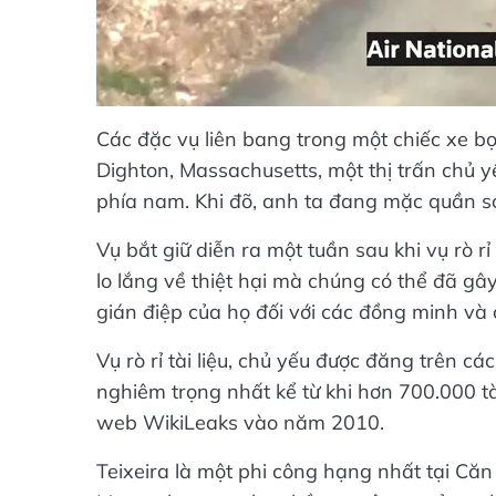
Các đặc vụ liên bang trong một chiếc xe bọ
Dighton, Massachusetts, một thị trấn chủ 
phía nam. Khi đõ, anh ta đang mặc quần so
Vụ bắt giữ diễn ra một tuần sau khi vụ rò r
lo lắng về thiệt hại mà chúng có thể đã gây 
gián điệp của họ đối với các đồng minh và 
Vụ rò rỉ tài liệu, chủ yếu được đăng trên c
nghiêm trọng nhất kể từ khi hơn 700.000 tài
web WikiLeaks vào năm 2010.
Teixeira là một phi công hạng nhất tại Că