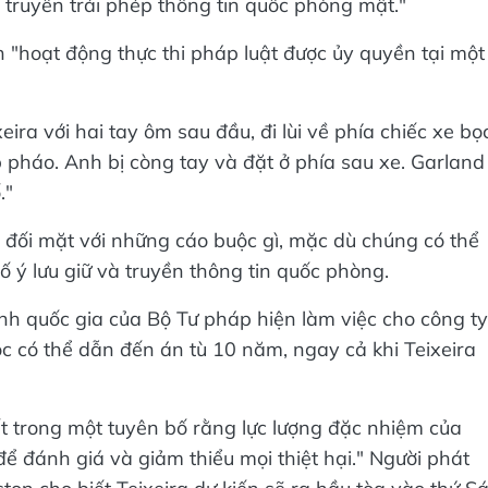
và truyền trái phép thông tin quốc phòng mật."
h "hoạt động thực thi pháp luật được ủy quyền tại một
eira với hai tay ôm sau đầu, đi lùi về phía chiếc xe bọ
 pháo. Anh bị còng tay và đặt ở phía sau xe. Garland
."
i đối mặt với những cáo buộc gì, mặc dù chúng có thể
ố ý lưu giữ và truyền thông tin quốc phòng.
nh quốc gia của Bộ Tư pháp hiện làm việc cho công ty
uộc có thể dẫn đến án tù 10 năm, ngay cả khi Teixeira
t trong một tuyên bố rằng lực lượng đặc nhiệm của
 đánh giá và giảm thiểu mọi thiệt hại." Người phát