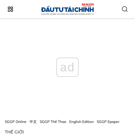
ad
SGGP Online
中文
SGGP Thể Thao
English Edition
SGGP Epaper
THẾ GIỚI