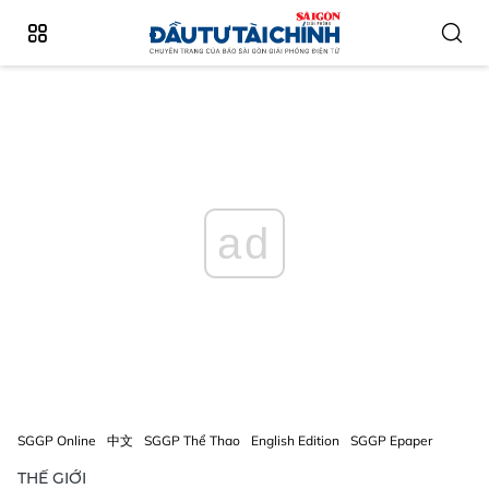
ad
SGGP Online
中文
SGGP Thể Thao
English Edition
SGGP Epaper
THẾ GIỚI