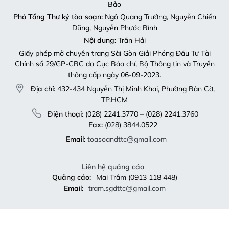
Bảo
Phó Tổng Thư ký tòa soạn:
Ngô Quang Trưởng, Nguyễn Chiến
Dũng, Nguyễn Phước Bình
Nội dung:
Trần Hải
Giấy phép mở chuyên trang Sài Gòn Giải Phóng Đầu Tư Tài
Chính số 29/GP-CBC do Cục Báo chí, Bộ Thông tin và Truyền
thông cấp ngày 06-09-2023.
Địa chỉ:
432-434 Nguyễn Thị Minh Khai, Phường Bàn Cờ,
TP.HCM
Điện thoại:
(028) 2241.3770 – (028) 2241.3760
Fax:
(028) 3844.0522
Email:
toasoandttc@gmail.com
Liên hệ quảng cáo
Quảng cáo:
Mai Trâm (0913 118 448)
Email:
tram.sgdttc@gmail.com