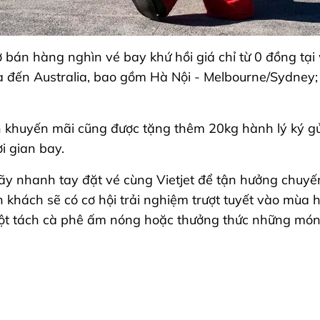
ở bán hàng nghìn vé bay khứ hồi giá chỉ từ 0 đồng tạ
 và đến Australia, bao gồm Hà Nội - Melbourne/Sydney
 khuyến mãi cũng được tặng thêm 20kg hành lý ký gửi 
i gian bay.
y nhanh tay đặt vé cùng Vietjet để tận hưởng chuyến d
 khách sẽ có cơ hội trải nghiệm trượt tuyết vào mù
ột tách cà phê ấm nóng hoặc thưởng thức những món n