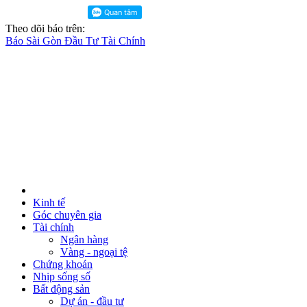
Theo dõi báo trên:
Báo Sài Gòn Đầu Tư Tài Chính
Kinh tế
Góc chuyên gia
Tài chính
Ngân hàng
Vàng - ngoại tệ
Chứng khoán
Nhịp sống số
Bất động sản
Dự án - đầu tư