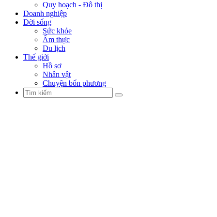
Quy hoạch - Đô thị
Doanh nghiệp
Đời sống
Sức khỏe
Ẩm thực
Du lịch
Thế giới
Hồ sơ
Nhân vật
Chuyện bốn phương