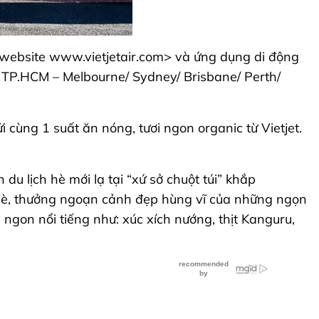
i website www.vietjetair.com> và ứng dụng di động
; TP.HCM – Melbourne/ Sydney/ Brisbane/ Perth/
cùng 1 suất ăn nóng, tươi ngon organic từ Vietjet.
u lịch hè mới lạ tại “xứ sở chuột túi” khắp
a hè, thưởng ngoạn cảnh đẹp hùng vĩ của những ngọn
gon nổi tiếng như: xúc xích nướng, thịt Kanguru,