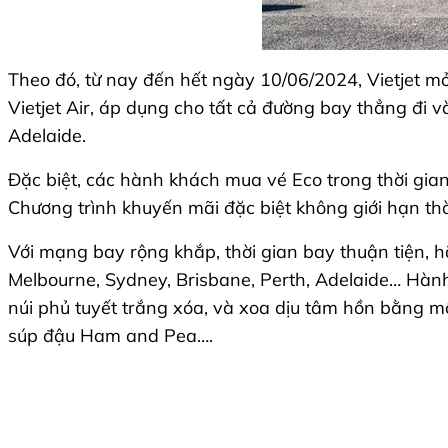
Theo đó, từ nay đến hết ngày 10/06/2024, Vietjet m
Vietjet Air, áp dụng cho tất cả đường bay thẳng đi
Adelaide.
Đặc biệt, các hành khách mua vé Eco trong thời gian
Chương trình khuyến mãi đặc biệt không giới hạn thờ
Với mạng bay rộng khắp, thời gian bay thuận tiện, hã
Melbourne, Sydney, Brisbane, Perth, Adelaide… Hành
núi phủ tuyết trắng xóa, và xoa dịu tâm hồn bằng m
súp đậu Ham and Pea….