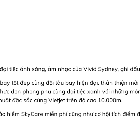
g đại tiệc ánh sáng, âm nhạc của Vivid Sydney, ghi dấ
bay tốt đẹp cùng đội tàu bay hiện đại, thân thiện mô
i thực đơn phong phú cùng đại tiệc xanh với những m
uật đặc sắc cùng Vietjet trên độ cao 10.000m.
ảo hiểm SkyCare miễn phí cũng như cơ hội tích điểm đổ