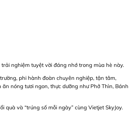
u trải nghiệm tuyệt vời đáng nhớ trong mùa hè này.
i trường, phi hành đoàn chuyên nghiệp, tận tâm,
ón ăn nóng tươi ngon, thực dưỡng như Phở Thìn, Bánh
i quà và “trúng số mỗi ngày” cùng Vietjet SkyJoy.