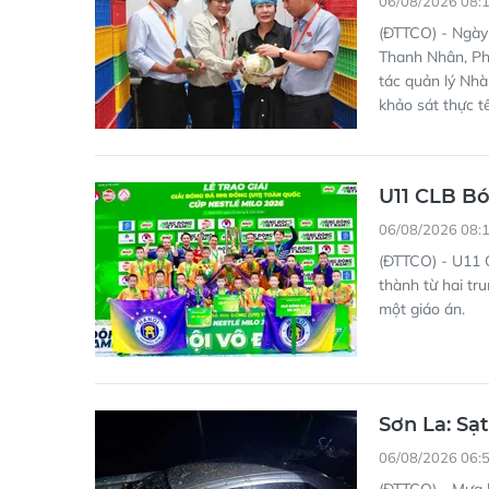
(ĐTTCO) - Ngày
Thanh Nhân, Ph
tác quản lý Nh
khảo sát thực 
U11 CLB Bó
06/08/2026 08:
(ĐTTCO) - U11 C
thành từ hai tr
một giáo án.
Sơn La: Sạt
06/08/2026 06:
(ĐTTCO) - Mưa l