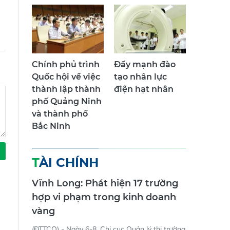
Chính phủ trình
Đẩy mạnh đào
Quốc hội về việc
tạo nhân lực
thành lập thành
điện hạt nhân
phố Quảng Ninh
và thành phố
Bắc Ninh
TÀI CHÍNH
Vĩnh Long: Phát hiện 17 trường
hợp vi phạm trong kinh doanh
vàng
(ĐTTCO) - Ngày 6-8, Chi cục Quản lý thị trường
g