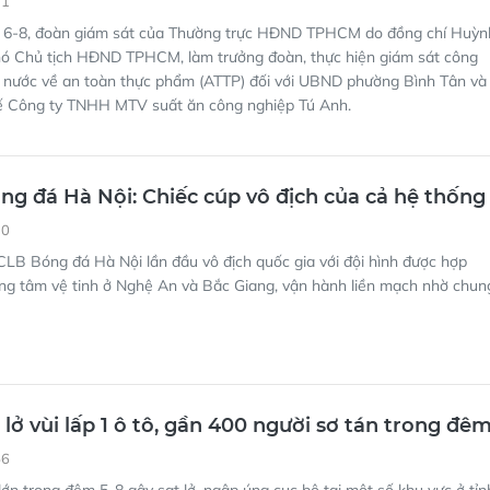
 6-8, đoàn giám sát của Thường trực HĐND TPHCM do đồng chí Huỳn
ó Chủ tịch HĐND TPHCM, làm trưởng đoàn, thực hiện giám sát công
à nước về an toàn thực phẩm (ATTP) đối với UBND phường Bình Tân và
tế Công ty TNHH MTV suất ăn công nghiệp Tú Anh.
ng đá Hà Nội: Chiếc cúp vô địch của cả hệ thống
10
LB Bóng đá Hà Nội lần đầu vô địch quốc gia với đội hình được hợp
ung tâm vệ tinh ở Nghệ An và Bắc Giang, vận hành liền mạch nhờ chun
 lở vùi lấp 1 ô tô, gần 400 người sơ tán trong đê
56
ớn trong đêm 5-8 gây sạt lở, ngập úng cục bộ tại một số khu vực ở tỉn