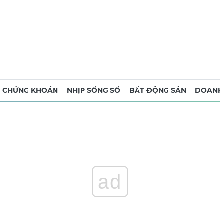
CHỨNG KHOÁN
NHỊP SỐNG SỐ
BẤT ĐỘNG SẢN
DOANH
ad