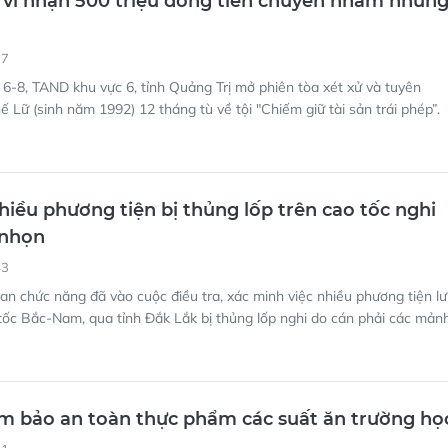
37
6-8, TAND khu vực 6, tỉnh Quảng Trị mở phiên tòa xét xử và tuyên
 Lữ (sinh năm 1992) 12 tháng tù về tội "Chiếm giữ tài sản trái phép”.
hiều phương tiện bị thủng lốp trên cao tốc nghi
 nhọn
43
an chức năng đã vào cuộc điều tra, xác minh việc nhiều phương tiện l
tốc Bắc-Nam, qua tỉnh Đắk Lắk bị thủng lốp nghi do cán phải các mản
 bảo an toàn thực phẩm các suất ăn trường họ
11