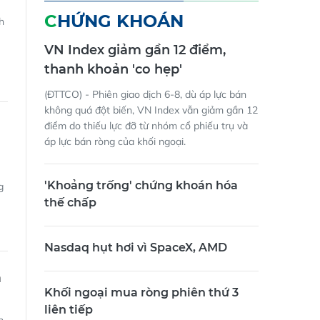
CHỨNG KHOÁN
h
VN Index giảm gần 12 điểm,
thanh khoản 'co hẹp'
(ĐTTCO) - Phiên giao dịch 6-8, dù áp lực bán
không quá đột biến, VN Index vẫn giảm gần 12
điểm do thiếu lực đỡ từ nhóm cổ phiếu trụ và
áp lực bán ròng của khối ngoại.
'Khoảng trống' chứng khoán hóa
g
thế chấp
Nasdaq hụt hơi vì SpaceX, AMD
m
Khối ngoại mua ròng phiên thứ 3
liên tiếp
h