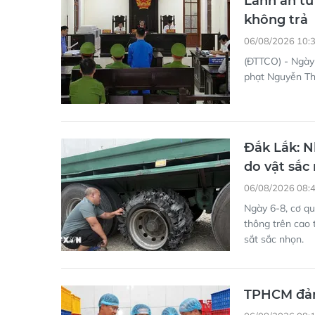
không trả
06/08/2026 10:
(ĐTTCO) - Ngày 
phạt Nguyễn Thế
Đắk Lắk: N
do vật sắc
06/08/2026 08:
Ngày 6-8, cơ qu
thông trên cao 
sắt sắc nhọn.
TPHCM đảm
06/08/2026 08: