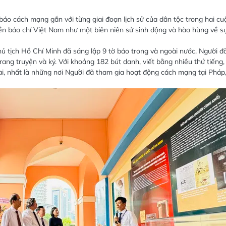
 báo cách mạng gắn với từng giai đoạn lịch sử của dân tộc trong hai cu
nền báo chí Việt Nam như một biên niên sử sinh động và hào hùng về s
ủ tịch Hồ Chí Minh đã sáng lập 9 tờ báo trong và ngoài nước. Người đ
trang truyện và ký. Với khoảng 182 bút danh, viết bằng nhiều thứ tiếng,
ài, nhất là những nơi Người đã tham gia hoạt động cách mạng tại Pháp