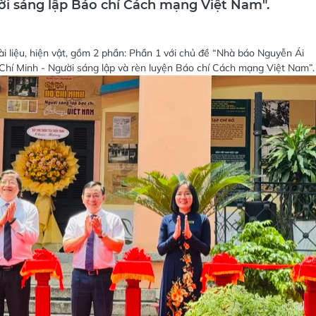
ời sáng lập Báo chí Cách mạng Việt Nam".
ài liệu, hiện vật, gồm 2 phần: Phần 1 với chủ đề “Nhà báo Nguyễn Ái
Chí Minh - Người sáng lập và rèn luyện Báo chí Cách mạng Việt Nam”.