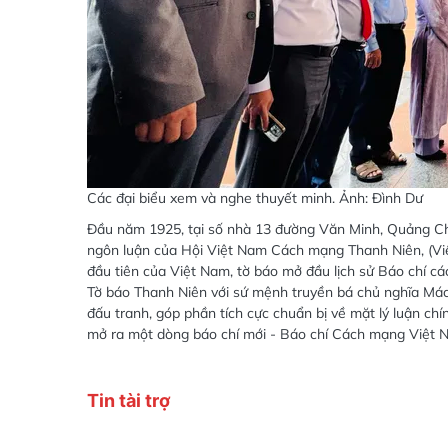
Các đại biểu xem và nghe thuyết minh. Ảnh: Đình Dư
Đầu năm 1925, tại số nhà 13 đường Văn Minh, Quảng Ch
ngôn luận của Hội Việt Nam Cách mạng Thanh Niên, (Vi
đầu tiên của Việt Nam, tờ báo mở đầu lịch sử Báo chí c
Tờ báo Thanh Niên với sứ mệnh truyền bá chủ nghĩa Mác
đấu tranh, góp phần tích cực chuẩn bị về mặt lý luận chí
mở ra một dòng báo chí mới - Báo chí Cách mạng Việt 