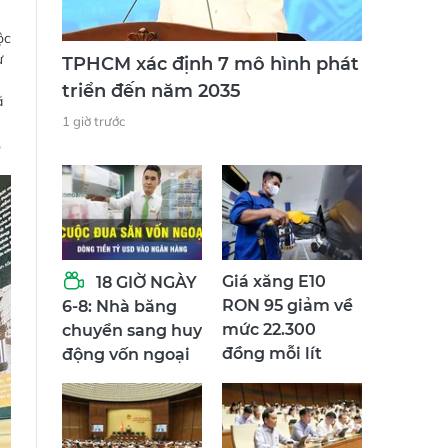
ộc
ự
TPHCM xác định 7 mô hình phát
triển đến năm 2035
ã
1 giờ trước
,
Giá xăng E10
18 GIỜ NGÀY
RON 95 giảm về
6-8: Nhà băng
mức 22.300
chuyển sang huy
đồng mỗi lít
động vốn ngoại