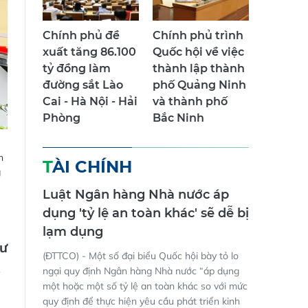
Chính phủ đề
Chính phủ trình
xuất tăng 86.100
Quốc hội về việc
tỷ đồng làm
thành lập thành
đường sắt Lào
phố Quảng Ninh
Cai - Hà Nội - Hải
và thành phố
Phòng
Bắc Ninh
n
TÀI CHÍNH
g
Luật Ngân hàng Nhà nước áp
dụng 'tỷ lệ an toàn khác' sẽ dễ bị
lạm dụng
Dư
(ĐTTCO) - Một số đại biểu Quốc hội bày tỏ lo
ngại quy định Ngân hàng Nhà nước “áp dụng
một hoặc một số tỷ lệ an toàn khác so với mức
quy định để thực hiện yêu cầu phát triển kinh