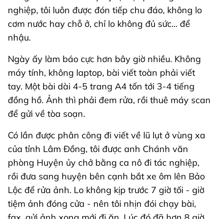
nghiệp, tôi luôn được đón tiếp chu đáo, không lo
cơm nước hay chỗ ở, chỉ lo không đủ sức... để
nhậu.
Ngày ấy làm báo cực hơn bây giờ nhiều. Không
máy tính, không laptop, bài viết toàn phải viết
tay. Một bài dài 4-5 trang A4 tốn tới 3-4 tiếng
đồng hồ. Ảnh thì phải đem rửa, rồi thuê máy scan
để gửi về tòa soạn.
Có lần được phân công đi viết về lũ lụt ở vùng xa
của tỉnh Lâm Đồng, tôi được anh Chánh văn
phòng Huyện ủy chở bằng ca nô đi tác nghiệp,
rồi đưa sang huyện bên cạnh bắt xe ôm lên Bảo
Lộc để rửa ảnh. Lo không kịp trước 7 giờ tối - giờ
tiệm ảnh đóng cửa - nên tôi nhịn đói chạy bài,
fax, gửi ảnh xong mới đi ăn. Lúc đó đã hơn 8 giờ