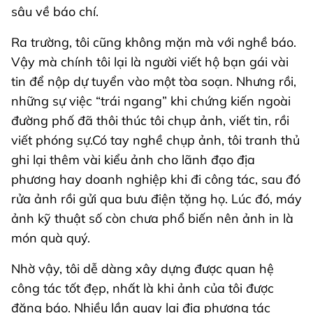
sâu về báo chí.
Ra trường, tôi cũng không mặn mà với nghề báo.
Vậy mà chính tôi lại là người viết hộ bạn gái vài
tin để nộp dự tuyển vào một tòa soạn. Nhưng rồi,
những sự việc “trái ngang” khi chứng kiến ngoài
đường phố đã thôi thúc tôi chụp ảnh, viết tin, rồi
viết phóng sự.Có tay nghề chụp ảnh, tôi tranh thủ
ghi lại thêm vài kiểu ảnh cho lãnh đạo địa
phương hay doanh nghiệp khi đi công tác, sau đó
rửa ảnh rồi gửi qua bưu điện tặng họ. Lúc đó, máy
ảnh kỹ thuật số còn chưa phổ biến nên ảnh in là
món quà quý.
Nhờ vậy, tôi dễ dàng xây dựng được quan hệ
công tác tốt đẹp, nhất là khi ảnh của tôi được
đăng báo. Nhiều lần quay lại địa phương tác