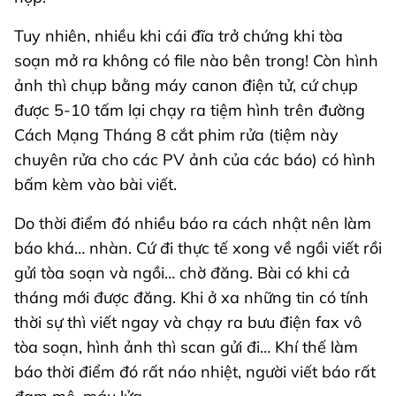
Tuy nhiên, nhiều khi cái đĩa trở chứng khi tòa
soạn mở ra không có file nào bên trong! Còn hình
ảnh thì chụp bằng máy canon điện tử, cứ chụp
được 5-10 tấm lại chạy ra tiệm hình trên đường
Cách Mạng Tháng 8 cắt phim rửa (tiệm này
chuyên rửa cho các PV ảnh của các báo) có hình
bấm kèm vào bài viết.
Do thời điểm đó nhiều báo ra cách nhật nên làm
báo khá… nhàn. Cứ đi thực tế xong về ngồi viết rồi
gửi tòa soạn và ngồi… chờ đăng. Bài có khi cả
tháng mới được đăng. Khi ở xa những tin có tính
thời sự thì viết ngay và chạy ra bưu điện fax vô
tòa soạn, hình ảnh thì scan gửi đi… Khí thế làm
báo thời điểm đó rất náo nhiệt, người viết báo rất