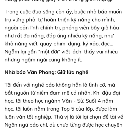
Trong cuộc đua sống còn ấy, buộc nhà báo muốn
trụ vững phải tự hoàn thiện kỹ năng cho mình,
ngoài bản lĩnh chính trị, phóng viên bây giờ hầu
như rất đa năng, đáp ứng nhiều kỹ năng, như
khả năng viết, quay phim, dựng, kỹ xảo, đọc…
Ngẫm lại gần “một đời” viết lách, thấy vui nhiều
nhưng ngậm ngùi cũng không ít.
Nhà báo Văn Phong: Giữ lửa nghề
Tôi đến với nghề báo không hẳn là tình cờ, mà
bắt nguồn từ niềm đam mê cá nhân. Khi đậu đại
học, tôi theo học ngành Văn - Sử. Suốt 4 năm
học, tôi luôn nằm trong Top 5 của lớp, được làm
luận văn tốt nghiệp. Thú vị là tôi lại chọn đề tài về
Ngôn ngữ báo chí, dù chưa từng được học chuyên