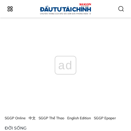
ad
SGGP Online
中文
SGGP Thể Thao
English Edition
SGGP Epaper
ĐỜI SỐNG