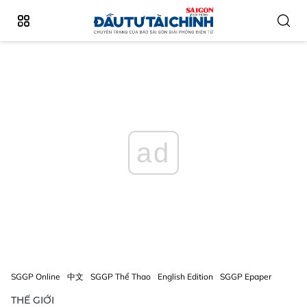
ad
SGGP Online
中文
SGGP Thể Thao
English Edition
SGGP Epaper
THẾ GIỚI