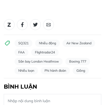
SQ321
Nhiễu động
Air New Zealand
FAA
Flightradar24
Sân bay London Heathrow
Boeing 777
Nhiễu loạn
Phi hành đoàn
Giông
BÌNH LUẬN