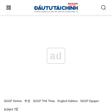
ad
SGGP Online
中文
SGGP Thể Thao
English Edition
SGGP Epaper
KINH TẾ