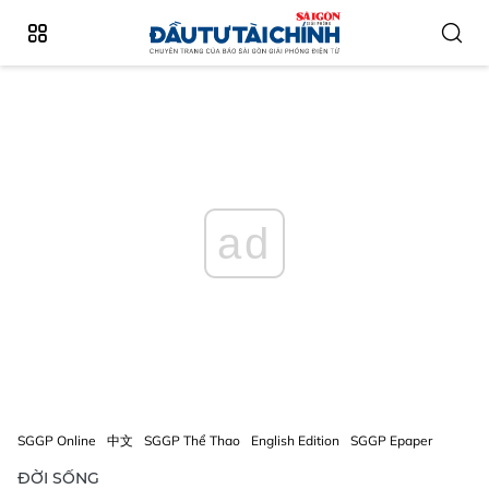
ad
SGGP Online
中文
SGGP Thể Thao
English Edition
SGGP Epaper
ĐỜI SỐNG