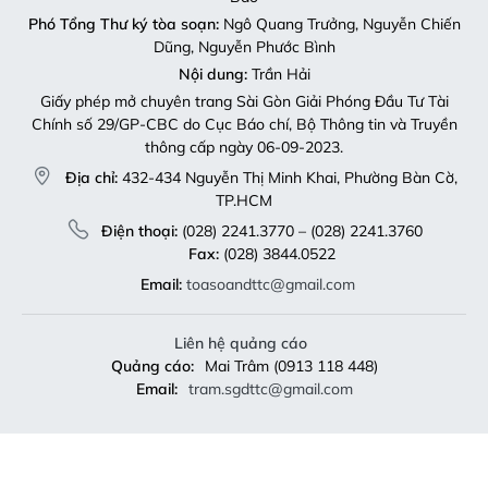
Phó Tổng Thư ký tòa soạn:
Ngô Quang Trưởng, Nguyễn Chiến
Dũng, Nguyễn Phước Bình
Nội dung:
Trần Hải
Giấy phép mở chuyên trang Sài Gòn Giải Phóng Đầu Tư Tài
Chính số 29/GP-CBC do Cục Báo chí, Bộ Thông tin và Truyền
thông cấp ngày 06-09-2023.
Địa chỉ:
432-434 Nguyễn Thị Minh Khai, Phường Bàn Cờ,
TP.HCM
Điện thoại:
(028) 2241.3770 – (028) 2241.3760
Fax:
(028) 3844.0522
Email:
toasoandttc@gmail.com
Liên hệ quảng cáo
Quảng cáo:
Mai Trâm (0913 118 448)
Email:
tram.sgdttc@gmail.com