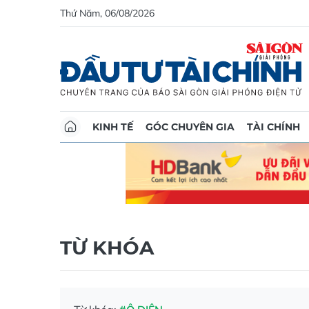
Thứ Năm, 06/08/2026
KINH TẾ
GÓC CHUYÊN GIA
TÀI CHÍNH
TỪ KHÓA
Từ khóa:
#Ô DIÊN
Hà Nội rà s