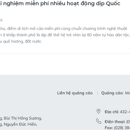
hu, điểm di tích mở cửa miễn phí cùng chuỗi chương trình nghệ thuật
n ở khắp thành phố là dịp để thế hệ trẻ nhìn lại 80 năm tự hào dân tộc,
êu quê hương, đất nước.
Liên hệ quảng cáo
Quảng cáo:
Ma
Địa chỉ:
432-4
, Bùi Thị Hồng Sương,
Điện thoại:
(0
g, Nguyễn Đức Hiển,
Fax:
(028) 38
Chiến Dũng, Nguyễn Phước
Email:
toasoandt