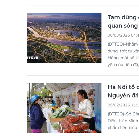
06/03/2026 04:
(ĐTTCO)-Nhằm t
dựng, trật tự x
Hồng, một số U
yêu cầu tiến độ
Hà Nội tổ 
Nguyên đá
05/02/2026 11:
(ĐTTCO)-Sở Côn
Diên, Liên Minh 
phẩm tiêu biểu
Hà Nội: Kh
tỷ đồng