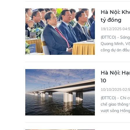
19/12/2025 04:
(ĐTTCO) - Sáng
Quang Minh, Vă
công dự án đầu 
Hà Nội: Hạ
10
10/10/2025 02:
(ĐTTCO) - Chi 
chế giao thông 
vượt sông Hồng,
Hà Nội: Tr
khánh
21/08/2025 05: