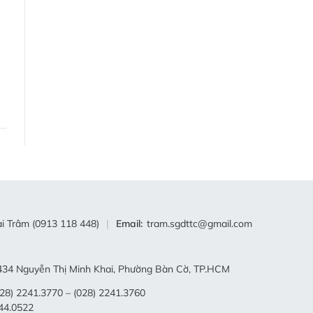
i Trâm (0913 118 448)
Email:
tram.sgdttc@gmail.com
34 Nguyễn Thị Minh Khai, Phường Bàn Cờ, TP.HCM
28) 2241.3770 – (028) 2241.3760
44.0522
tc@gmail.com