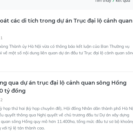
21
òng Thành ủy Hà Nội vừa có thông báo kết luận của Ban Thường vụ
 về một số nội dung liên quan dự án đầu tư Trục đại lộ cảnh quan sôn
ng qua dự án trục đại lộ cảnh quan sông Hồng
0 tỷ đồng
52
kỳ họp thứ hai (kỳ họp chuyên đề), Hội đồng Nhân dân thành phố Hà N
ểu quyết thông qua Nghị quyết về chủ trương đầu tư Dự án xây dựng
nh quan sông Hồng quy mô hơn 11.400ha, tổng mức đầu tư sơ bộ khoản
với tỷ lệ tán thành cao.
ấp phép xây dựng trong khu vực Trục đại lộ cản
 Hồng