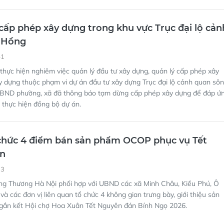
41
hực hiện nghiêm việc quản lý đầu tư xây dựng, quản lý cấp phép xây
ây dựng thuộc phạm vi dự án đầu tư xây dựng Trục đại lộ cảnh quan sô
BND phường, xã đã thông báo tạm dừng cấp phép xây dựng để đáp ứ
, thực hiện đồng bộ dự án.
chức 4 điểm bán sản phẩm OCOP phục vụ Tết
n
13
g Thương Hà Nội phối hợp với UBND các xã Minh Châu, Kiều Phú, Ô
và các đơn vị liên quan tổ chức 4 không gian trưng bày, giới thiệu sản
 gắn kết Hội chợ Hoa Xuân Tết Nguyên đán Bính Ngọ 2026.
ởi công Trục đại lộ cảnh quan sông Hồng 855.00