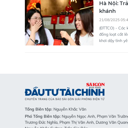
(ĐTTCO) - Các k
đồng loạt cất lê
khơi dậy tình y
Tổng Biên tập
: Nguyễn Khắc Văn
Phó Tổng Biên tập:
Nguyễn Ngọc Anh, Phạm Văn Trường
Trương Đức Nghĩa, Phạm Thị Vân Anh, Dương Văn Quan
Nguyễn Khắc Cường, Trần Gia Bảo
Phó Tổng Thư ký tòa soạn:
Ngô Quang Trưởng, Nguyễn 
Bình
Nội dung:
Trần Hải