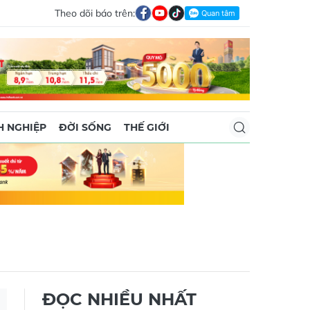
Theo dõi báo trên:
 NGHIỆP
ĐỜI SỐNG
THẾ GIỚI
ĐỌC NHIỀU NHẤT
Masterise Homes triển khai
chương trình hỗ trợ khách
hàng