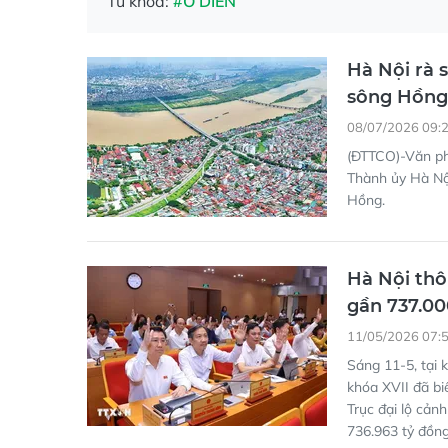
sông Hồng
08/07/2026 09:
(ĐTTCO)-Văn ph
Thành ủy Hà Nội
Hồng.
Hà Nội thô
gần 737.00
11/05/2026 07:
Sáng 11-5, tại 
khóa XVII đã bi
Trục đại lộ cả
736.963 tỷ đồng 
Tạm dừng c
quan sông