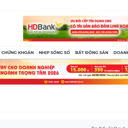
CHỨNG KHOÁN
NHỊP SỐNG SỐ
BẤT ĐỘNG SẢN
DOANH
Tìm thấy
7
kết quả
oát các di tích trong dự án Trục đại lộ cảnh quan