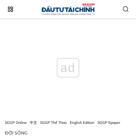
ad
SGGP Online
中文
SGGP Thể Thao
English Edition
SGGP Epaper
ĐỜI SỐNG