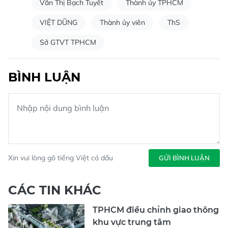
Văn Thị Bạch Tuyết
Thành ủy TPHCM
VIỆT DŨNG
Thành ủy viên
ThS
Sở GTVT TPHCM
BÌNH LUẬN
Xin vui lòng gõ tiếng Việt có dấu
GỬI BÌNH LUẬN
CÁC TIN KHÁC
TPHCM điều chỉnh giao thông
khu vực trung tâm