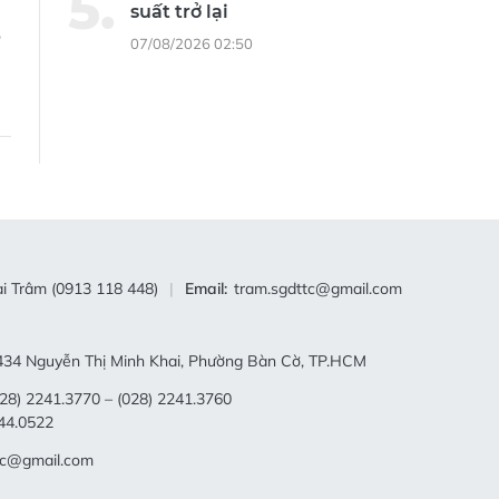
suất trở lại
ô
07/08/2026 02:50
i Trâm (0913 118 448)
Email:
tram.sgdttc@gmail.com
34 Nguyễn Thị Minh Khai, Phường Bàn Cờ, TP.HCM
28) 2241.3770 – (028) 2241.3760
44.0522
tc@gmail.com