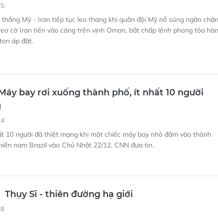
05
thẳng Mỹ - Iran tiếp tục leo thang khi quân đội Mỹ nổ súng ngăn chặ
reo cờ Iran tiến vào cảng trên vịnh Oman, bất chấp lệnh phong tỏa hà
ton áp đặt.
 Máy bay rơi xuống thành phố, ít nhất 10 người
g
34
ất 10 người đã thiệt mạng khi một chiếc máy bay nhỏ đâm vào thành
iền nam Brazil vào Chủ Nhật 22/12, CNN đưa tin.
Thụy Sĩ - thiên đường hạ giới
08