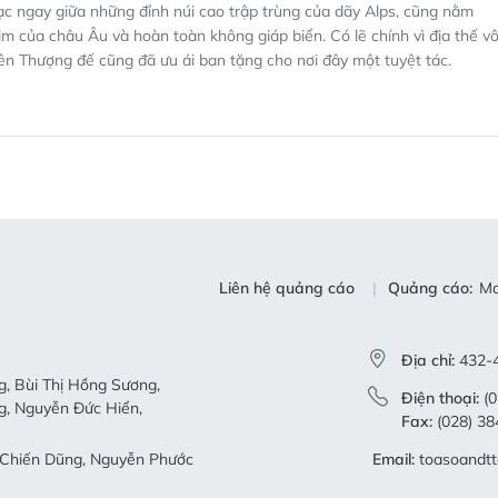
ạc ngay giữa những đỉnh núi cao trập trùng của dãy Alps, cũng nằm
 tim của châu Âu và hoàn toàn không giáp biển. Có lẽ chính vì địa thế v
ên Thượng đế cũng đã ưu ái ban tặng cho nơi đây một tuyệt tác.
Liên hệ quảng cáo
Quảng cáo:
Ma
Địa chỉ:
432-4
, Bùi Thị Hồng Sương,
Điện thoại:
(0
g, Nguyễn Đức Hiển,
Fax:
(028) 38
Chiến Dũng, Nguyễn Phước
Email:
toasoandt