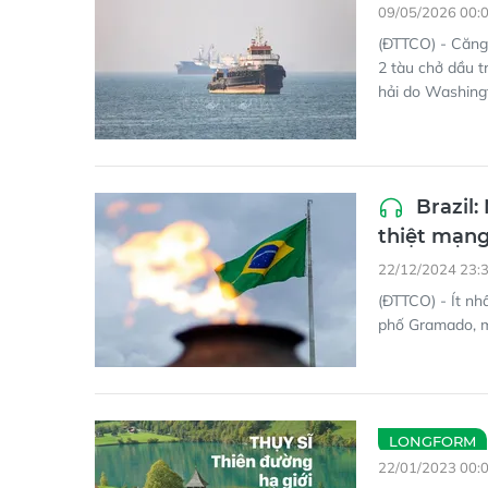
09/05/2026 00:
(ĐTTCO) - Căng 
2 tàu chở dầu t
hải do Washing
Brazil:
thiệt mạn
22/12/2024 23:
(ĐTTCO) - Ít nh
phố Gramado, m
LONGFORM
22/01/2023 00: