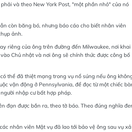
 phải và theo New York Post, "một phần nhỏ" của nó
 vẫn còn băng bó, nhưng báo cáo cho biết nhân viên
chụp ảnh.
ay riêng của ông trên đường đến Milwaukee, nơi khai
vào Chủ nhật và nơi ông sẽ chính thức được công bố
 có thể đã thiệt mạng trong vụ nổ súng nếu ông khôn
cuộc vận động ở Pennsylvania, để đọc từ một chiếc bà
g người nhập cư bất hợp pháp.
viên đạn được bắn ra, theo tờ báo. Theo đúng nghĩa đe
ác nhân viên Mật vụ đã lao tới bảo vệ ông sau vụ xả