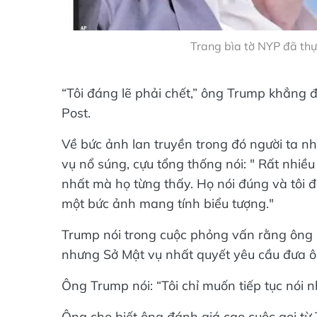
Trang bìa tờ NYP đã thự
“Tôi đáng lẽ phải chết,” ông Trump khẳng 
Post.
Về bức ảnh lan truyền trong đó người ta n
vụ nổ súng, cựu tổng thống nói: " Rất nhiề
nhất mà họ từng thấy. Họ nói đúng và tôi 
một bức ảnh mang tính biểu tượng."
Trump nói trong cuộc phỏng vấn rằng ông m
nhưng Sở Mật vụ nhất quyết yêu cầu đưa ô
Ông Trump nói: “Tôi chỉ muốn tiếp tục nói n
Ông cho biết ông đánh giá cao cuộc gọi từ 