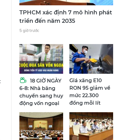
TPHCM xác định 7 mô hình phát
triển đến năm 2035
5 giờ trước
c
Giá xăng E10
18 GIỜ NGÀY
RON 95 giảm về
6-8: Nhà băng
mức 22.300
chuyển sang huy
đồng mỗi lít
động vốn ngoại
n