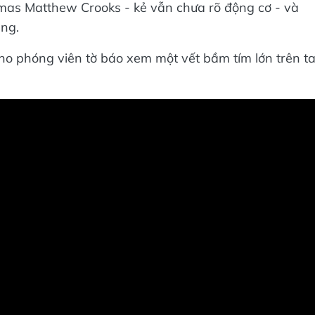
omas Matthew Crooks - kẻ vẫn chưa rõ động cơ - và
ng.
ho phóng viên tờ báo xem một vết bầm tím lớn trên t