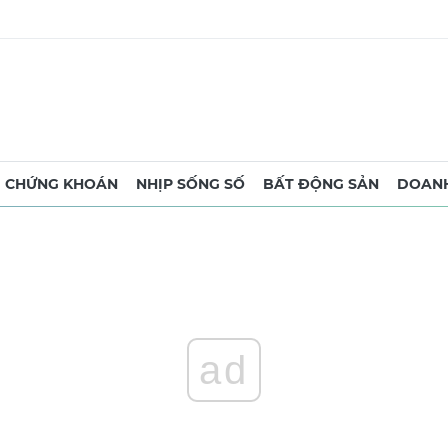
CHỨNG KHOÁN
NHỊP SỐNG SỐ
BẤT ĐỘNG SẢN
DOANH
ad