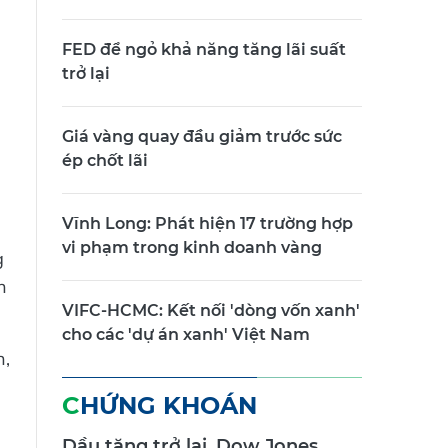
FED để ngỏ khả năng tăng lãi suất
trở lại
Giá vàng quay đầu giảm trước sức
ép chốt lãi
Vĩnh Long: Phát hiện 17 trường hợp
vi phạm trong kinh doanh vàng
g
n
VIFC-HCMC: Kết nối 'dòng vốn xanh'
cho các 'dự án xanh' Việt Nam
n,
CHỨNG KHOÁN
Dầu tăng trở lại, Dow Jones