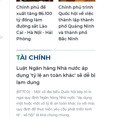
Chính phủ đề
Chính phủ trình
xuất tăng 86.100
Quốc hội về việc
tỷ đồng làm
thành lập thành
đường sắt Lào
phố Quảng Ninh
Cai - Hà Nội - Hải
và thành phố
Phòng
Bắc Ninh
TÀI CHÍNH
Luật Ngân hàng Nhà nước áp
dụng 'tỷ lệ an toàn khác' sẽ dễ bị
lạm dụng
(ĐTTCO) - Một số đại biểu Quốc hội bày tỏ lo
ngại quy định Ngân hàng Nhà nước “áp dụng
một hoặc một số tỷ lệ an toàn khác so với mức
quy định để thực hiện yêu cầu phát triển kinh
tế - xã hội” là khá chung chung.