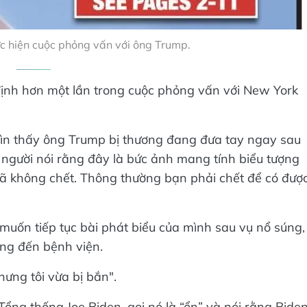
c hiện cuộc phỏng vấn với ông Trump.
định hơn một lần trong cuộc phỏng vấn với New York
hìn thấy ông Trump bị thương đang đưa tay ngay sau
u người nói rằng đây là bức ảnh mang tính biểu tượng
đã không chết. Thông thường bạn phải chết để có đượ
uốn tiếp tục bài phát biểu của mình sau vụ nổ súng,
ng đến bệnh viện.
hưng tôi vừa bị bắn".
Tổng thống Joe Biden, gọi nó là “ổn” và nói rằng Bide