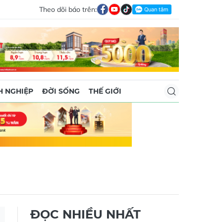
Theo dõi báo trên:
 NGHIỆP
ĐỜI SỐNG
THẾ GIỚI
ĐỌC NHIỀU NHẤT
Cháy phà ở Indonesia, nhiều
người thiệt mạng và mất tích
02/08/2026 23:48