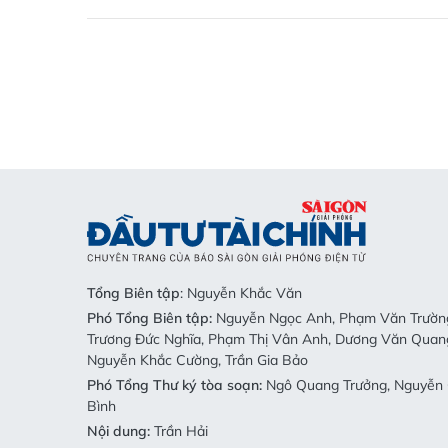
Tổng Biên tập
: Nguyễn Khắc Văn
Phó Tổng Biên tập:
Nguyễn Ngọc Anh, Phạm Văn Trường
Trương Đức Nghĩa, Phạm Thị Vân Anh, Dương Văn Quan
Nguyễn Khắc Cường, Trần Gia Bảo
Phó Tổng Thư ký tòa soạn:
Ngô Quang Trưởng, Nguyễn 
Bình
Nội dung:
Trần Hải
Giấy phép mở chuyên trang Sài Gòn Giải Phóng Đầu Tư 
Cục Báo chí, Bộ Thông tin và Truyền thông cấp ngày 06