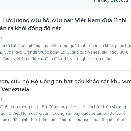
ân ra khỏi đống đổ nát
29
in từ Bộ Quốc phòng cho biết, trong quá trình tham gia khắc phục hậ
hu vực Playa Grande thuộc bang La Guaira của Venezuela, ngày 30-6
), đoàn Việt Nam đã xác định được 11 vị trí nghi có nạn nhân.
ạn, cứu hộ Bộ Công an bắt đầu khảo sát khu vự
 Venezuela
48
-6, theo thông tin từ Bộ Công an, phi cơ chở cán bộ, chiến sĩ trong
cứu hộ Việt Nam đã hạ cánh xuống sân bay quốc tế Simón Bolívar ở T
zuela, để chính thức triển khai công tác cứu nạn, cứu hộ quốc tế tại