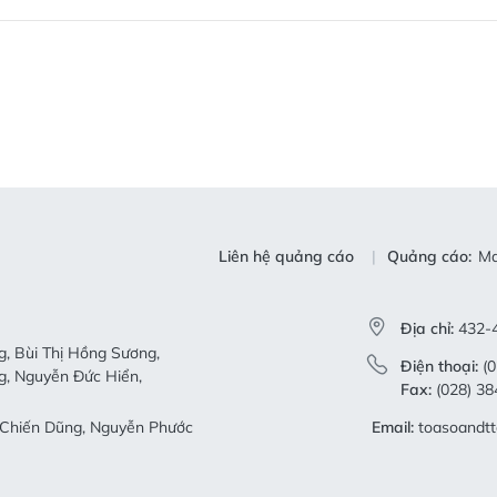
Liên hệ quảng cáo
Quảng cáo:
Ma
Địa chỉ:
432-4
, Bùi Thị Hồng Sương,
Điện thoại:
(0
g, Nguyễn Đức Hiển,
Fax:
(028) 38
Chiến Dũng, Nguyễn Phước
Email:
toasoandt
Tài Chính số 29/GP-CBC do
-09-2023.