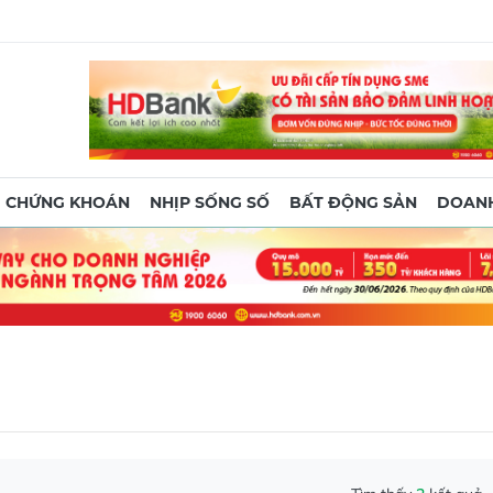
CHỨNG KHOÁN
NHỊP SỐNG SỐ
BẤT ĐỘNG SẢN
DOANH
Tìm thấy
2
kết quả
Lực lượng cứu hộ, cứu nạn Việt Nam đưa 11 thi