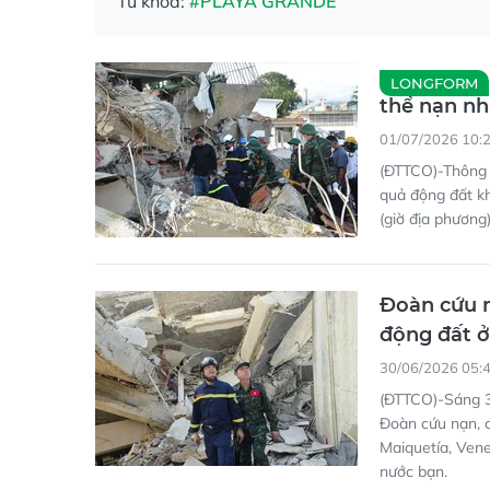
thể nạn nh
01/07/2026 10:
(ĐTTCO)-Thông t
quả động đất k
(giờ địa phương
Đoàn cứu n
động đất ở
30/06/2026 05:
(ĐTTCO)-Sáng 30
Đoàn cứu nạn, 
Maiquetía, Vene
nước bạn.