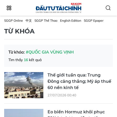
SGGP Online
中文
SGGP Thể Thao
English Edition
SGGP Epaper
TỪ KHÓA
Từ khóa:
#QUỐC GIA VÙNG VỊNH
Tìm thấy
16
kết quả
Thế giới tuần qua: Trung
Đông căng thẳng; Mỹ áp thuế
60 nền kinh tế
27/07/2026 00:40
Eo biển Hormuz khôi phục