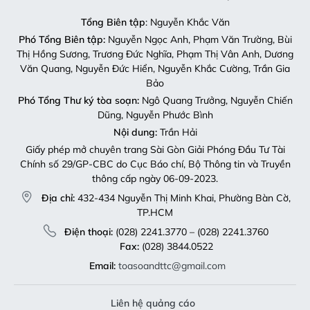
Tổng Biên tập
: Nguyễn Khắc Văn
Phó Tổng Biên tập:
Nguyễn Ngọc Anh, Phạm Văn Trường, Bùi
Thị Hồng Sương, Trương Đức Nghĩa, Phạm Thị Vân Anh, Dương
Văn Quang, Nguyễn Đức Hiển, Nguyễn Khắc Cường, Trần Gia
Bảo
Phó Tổng Thư ký tòa soạn:
Ngô Quang Trưởng, Nguyễn Chiến
Dũng, Nguyễn Phước Bình
Nội dung:
Trần Hải
Giấy phép mở chuyên trang Sài Gòn Giải Phóng Đầu Tư Tài
Chính số 29/GP-CBC do Cục Báo chí, Bộ Thông tin và Truyền
thông cấp ngày 06-09-2023.
Địa chỉ:
432-434 Nguyễn Thị Minh Khai, Phường Bàn Cờ,
TP.HCM
Điện thoại:
(028) 2241.3770 – (028) 2241.3760
Fax:
(028) 3844.0522
Email:
toasoandttc@gmail.com
Liên hệ quảng cáo