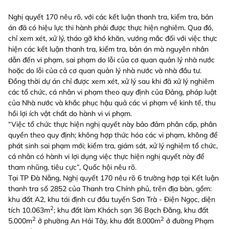
Nghị quyết 170 nêu rõ, với các kết luận thanh tra, kiểm tra, bản
án đã có hiệu lực thi hành phải được thực hiện nghiêm. Qua đó,
chỉ xem xét, xử lý, tháo gỡ khó khăn, vướng mắc đối với việc thực
hiện các kết luận thanh tra, kiểm tra, bản án mà nguyên nhân
dẫn đến vi phạm, sai phạm do lỗi của cơ quan quản lý nhà nước
hoặc do lỗi của cả cơ quan quản lý nhà nước và nhà đầu tư.
Đồng thời dự án chỉ được xem xét, xử lý sau khi đã xử lý nghiêm
các tổ chức, cá nhân vi phạm theo quy định của Đảng, pháp luật
của Nhà nước và khắc phục hậu quả các vi phạm về kinh tế, thu
hồi lợi ích vật chất do hành vi vi phạm.
“Việc tổ chức thực hiện nghị quyết này bảo đảm phân cấp, phân
quyền theo quy định; không hợp thức hóa các vi phạm, không để
phát sinh sai phạm mới; kiểm tra, giám sát, xử lý nghiêm tổ chức,
cá nhân có hành vi lợi dụng việc thực hiện nghị quyết này để
tham nhũng, tiêu cực”, Quốc hội nêu rõ.
Tại TP Đà Nẵng, Nghị quyết 170 nêu rõ 6 trường hợp tại Kết luận
thanh tra số 2852 của Thanh tra Chính phủ, trên địa bàn, gồm:
khu đất A2, khu tái định cư đầu tuyến Sơn Trà - Điện Ngọc, diện
2
tích 10.063m
; khu đất làm Khách sạn 36 Bạch Đằng, khu đất
2
2
5.000m
ở phường An Hải Tây, khu đất 8.000m
ở đường Phạm