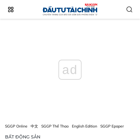
ad
SGGP Online
中文
SGGP Thể Thao
English Edition
SGGP Epaper
BẤT ĐỘNG SẢN