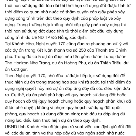
thời hạn sử dụng đất lâu dài thì thời hạn sử dụng đất được tính từ
thời điểm cơ quan nhà nước có thẩm quyền cấp giấy phép xây
dựng công trình trên đất theo quy định của pháp luật về xây
dựng. Trong trường hợp không phải cấp giấy phép xây dựng thì
thời hạn sử dụng đất được tính từ thời điểm bắt đầu xây dựng
công trình do UBND TP Đà Nẵng xác định.
Tại Khánh Hòa, Nghị quyết 170 cũng đưa ra phương án xử lý với
các dự án trong Kết luận thanh tra số 250 của Thanh tra Chính
phủ. Trong đó có 5 dự án được nêu tên gồm: dự án Luna; dự án
The Horizon Nha Trang, dự án Hoàng Phú, dự án Thiên Triều, dự
án Cattiger.
Theo Nghị quyết 170, nhà đầu tư được tiếp tục sử dụng đất để
thực hiện dự án trong trường hợp sau khi rà soát, tại thời điểm áp
dụng nghị quyết này mà dự án đáp ứng đầy đủ các điều kiện đưa
ra. Cụ thể, dự án phải phù hợp với quy hoạch sử dụng đất hoặc
quy hoạch đô thị (quy hoạch chung hoặc quy hoạch phân khu) đã
được phê duyệt; không vi phạm quy hoạch sử dụng đất quốc
phòng, quy hoạch sử dụng đất an ninh; nhà đầu tư đáp ứng đủ
năng lực, điều kiện thực hiện dự án theo quy định.
UBND tỉnh Khánh Hòa được giao rà soát việc xác định giá đất đối
với các dự án, tính và thu nộp đầy đủ vào ngân sách nhà nước