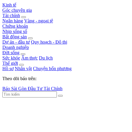
Kinh tế
Góc chuyên gia
Tài chính
Ngân hàng
Vàng - ngoại tệ
Chứng khoán
Nhịp sống số
Bất động sản
Dự án - đầu tư
Quy hoạch - Đô thị
Doanh nghiệp
Đời sống
Sức khỏe
Ẩm thực
Du lịch
Thế giới
Hồ sơ
Nhân vật
Chuyện bốn phương
Theo dõi báo trên:
Báo Sài Gòn Đầu Tư Tài Chính