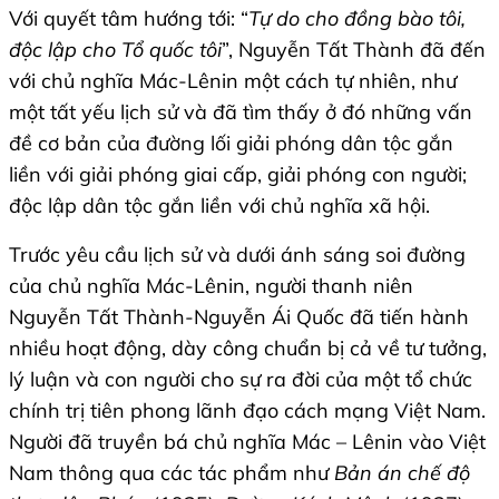
Với quyết tâm hướng tới: “
Tự do cho đồng bào tôi,
độc lập cho Tổ quốc tôi
”, Nguyễn Tất Thành đã đến
với chủ nghĩa Mác-Lênin một cách tự nhiên, như
một tất yếu lịch sử và đã tìm thấy ở đó những vấn
đề cơ bản của đường lối giải phóng dân tộc gắn
liền với giải phóng giai cấp, giải phóng con người;
độc lập dân tộc gắn liền với chủ nghĩa xã hội.
Trước yêu cầu lịch sử và dưới ánh sáng soi đường
của chủ nghĩa Mác-Lênin, người thanh niên
Nguyễn Tất Thành-Nguyễn Ái Quốc đã tiến hành
nhiều hoạt động, dày công chuẩn bị cả về tư tưởng,
lý luận và con người cho sự ra đời của một tổ chức
chính trị tiên phong lãnh đạo cách mạng Việt Nam.
Người đã truyền bá chủ nghĩa Mác – Lênin vào Việt
Nam thông qua các tác phẩm như
Bản án chế độ