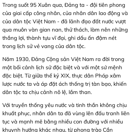
Trong suốt 95 Xuân qua, Đảng ta - đội tiên phong
của giai cấp công nhân, của nhân dân lao động và
của dân tộc Việt Nam - đã lãnh đạo đất nước vượt
qua muôn vàn gian nan, thử thách, làm nên những
thắng lợi, thành tựu vĩ đại, ghi dấu ấn đậm nét
trong lịch sử vẻ vang của dân tộc.
Năm 1930, Đảng Cộng sản Việt Nam ra đời trong
một bối cảnh lịch sử đặc biệt và với một sứ mệnh
đặc biệt. Từ giữa thế kỷ XIX, thực dân Pháp xâm
lược nước ta và áp đặt ách thống trị tàn bạo, khiến
dân tộc ta chịu cảnh nô lệ, lầm than.
Với truyền thống yêu nước và tinh thần không chịu
khuất phục, nhân dân ta đã vùng lên đấu tranh liên
tục và mạnh mẽ bằng nhiều con đường với nhiều
khuynh hướng khác nhau, từ phong trào Cần