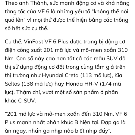
Theo anh Thành, sức mạnh động cơ và khả năng
tăng tốc của VF 6 là những yếu tố “không thể nói
quá lên” vì mọi thứ được thể hiện bằng các thông
số hết sức cụ thể.
Cụ thể, VinFast VF 6 Plus được trang bị động cơ
điện công suất 201 mã lực và mô-men xoắn 310
Nm. Con số này cao hơn tất cả các mẫu SUV đô
thị sử dụng động cơ đốt trong cùng tầm giá trên
thị trường như Hyundai Creta (113 mã lực), Kia
Seltos (138 mã lực) hay Honda HR-V (174 mã
lực). Thậm chí, vượt một số sản phẩm ở phân
khúc C-SUV.
“201 mã lực và mô-men xoắn đến 310 Nm, VF 6
Plus mạnh nhất phân khúc B hiện tại. Đạp ga là
ăn ngay, nhấn ga nhịp nào biết nhịp đấy”,