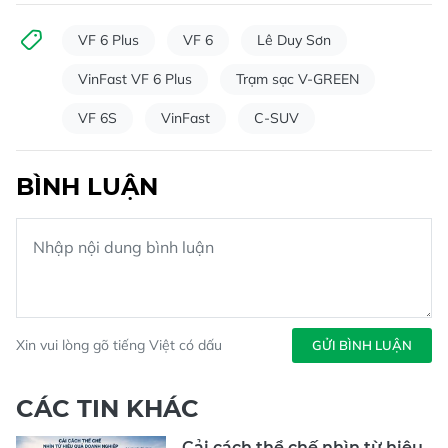
VF 6 Plus
VF 6
Lê Duy Sơn
VinFast VF 6 Plus
Trạm sạc V-GREEN
VF 6S
VinFast
C-SUV
BÌNH LUẬN
Xin vui lòng gõ tiếng Việt có dấu
GỬI BÌNH LUẬN
CÁC TIN KHÁC
Cải cách thể chế nhìn từ hiệu