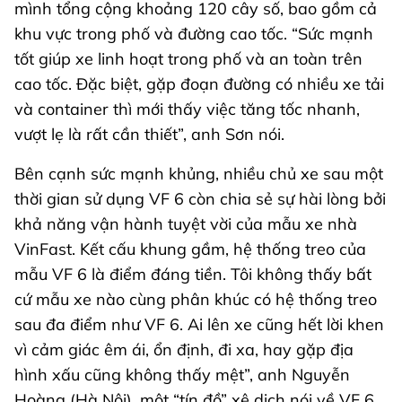
mình tổng cộng khoảng 120 cây số, bao gồm cả
khu vực trong phố và đường cao tốc. “Sức mạnh
tốt giúp xe linh hoạt trong phố và an toàn trên
cao tốc. Đặc biệt, gặp đoạn đường có nhiều xe tải
và container thì mới thấy việc tăng tốc nhanh,
vượt lẹ là rất cần thiết”, anh Sơn nói.
Bên cạnh sức mạnh khủng, nhiều chủ xe sau một
thời gian sử dụng VF 6 còn chia sẻ sự hài lòng bởi
khả năng vận hành tuyệt vời của mẫu xe nhà
VinFast. Kết cấu khung gầm, hệ thống treo của
mẫu VF 6 là điểm đáng tiền. Tôi không thấy bất
cứ mẫu xe nào cùng phân khúc có hệ thống treo
sau đa điểm như VF 6. Ai lên xe cũng hết lời khen
vì cảm giác êm ái, ổn định, đi xa, hay gặp địa
hình xấu cũng không thấy mệt”, anh Nguyễn
Hoàng (Hà Nội), một “tín đồ” xê dịch nói về VF 6