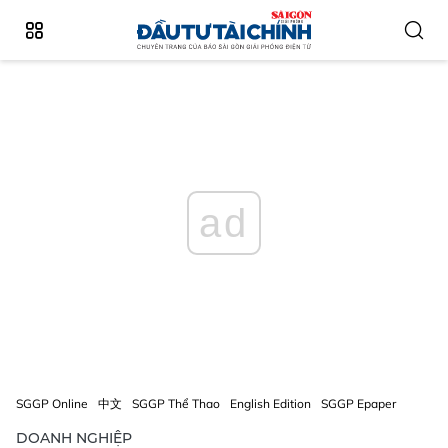
ad
SGGP Online
中文
SGGP Thể Thao
English Edition
SGGP Epaper
DOANH NGHIỆP