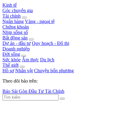
Kinh tế
Góc chuyên gia
Tài chính
Ngân hàng
Vàng - ngoại tệ
Chứng khoán
Nhịp sống số
Bất động sản
Dự án - đầu tư
Quy hoạch - Đô thị
Doanh nghiệp
Đời sống
Sức khỏe
Ẩm thực
Du lịch
Thế giới
Hồ sơ
Nhân vật
Chuyện bốn phương
Theo dõi báo trên:
Báo Sài Gòn Đầu Tư Tài Chính