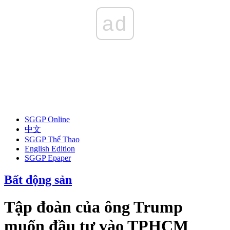
ad
SGGP Online
中文
SGGP Thể Thao
English Edition
SGGP Epaper
Bất động sản
Tập đoàn của ông Trump
muốn đầu tư vào TPHCM