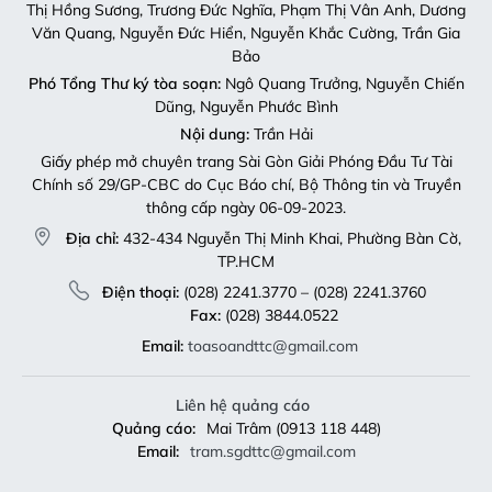
Thị Hồng Sương, Trương Đức Nghĩa, Phạm Thị Vân Anh, Dương
Văn Quang, Nguyễn Đức Hiển, Nguyễn Khắc Cường, Trần Gia
Bảo
Phó Tổng Thư ký tòa soạn:
Ngô Quang Trưởng, Nguyễn Chiến
Dũng, Nguyễn Phước Bình
Nội dung:
Trần Hải
Giấy phép mở chuyên trang Sài Gòn Giải Phóng Đầu Tư Tài
Chính số 29/GP-CBC do Cục Báo chí, Bộ Thông tin và Truyền
thông cấp ngày 06-09-2023.
Địa chỉ:
432-434 Nguyễn Thị Minh Khai, Phường Bàn Cờ,
TP.HCM
Điện thoại:
(028) 2241.3770 – (028) 2241.3760
Fax:
(028) 3844.0522
Email:
toasoandttc@gmail.com
Liên hệ quảng cáo
Quảng cáo:
Mai Trâm (0913 118 448)
Email:
tram.sgdttc@gmail.com