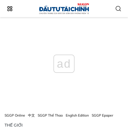
ad
SGGP Online
中文
SGGP Thể Thao
English Edition
SGGP Epaper
THẾ GIỚI