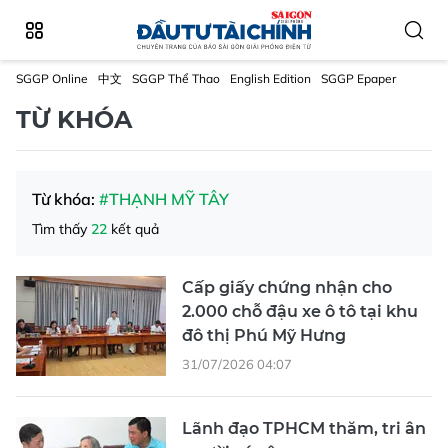
SGGP Online
中文
SGGP Thể Thao
English Edition
SGGP Epaper
TỪ KHÓA
Từ khóa:
#THẠNH MỸ TÂY
Tìm thấy
22
kết quả
Cấp giấy chứng nhận cho
2.000 chỗ đậu xe ô tô tại khu
đô thị Phú Mỹ Hưng
31/07/2026 04:07
Lãnh đạo TPHCM thăm, tri ân