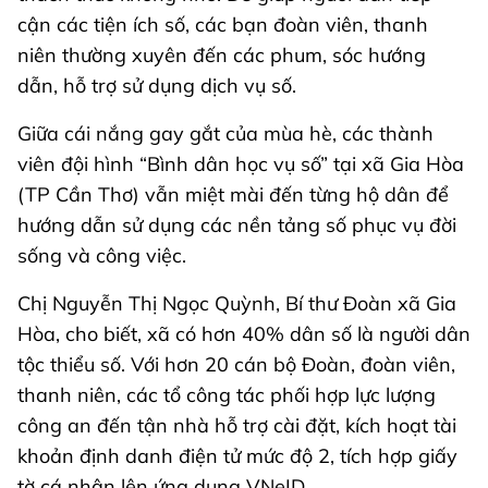
cận các tiện ích số, các bạn đoàn viên, thanh
niên thường xuyên đến các phum, sóc hướng
dẫn, hỗ trợ sử dụng dịch vụ số.
Giữa cái nắng gay gắt của mùa hè, các thành
viên đội hình “Bình dân học vụ số” tại xã Gia Hòa
(TP Cần Thơ) vẫn miệt mài đến từng hộ dân để
hướng dẫn sử dụng các nền tảng số phục vụ đời
sống và công việc.
Chị Nguyễn Thị Ngọc Quỳnh, Bí thư Đoàn xã Gia
Hòa, cho biết, xã có hơn 40% dân số là người dân
tộc thiểu số. Với hơn 20 cán bộ Đoàn, đoàn viên,
thanh niên, các tổ công tác phối hợp lực lượng
công an đến tận nhà hỗ trợ cài đặt, kích hoạt tài
khoản định danh điện tử mức độ 2, tích hợp giấy
tờ cá nhân lên ứng dụng VNeID.