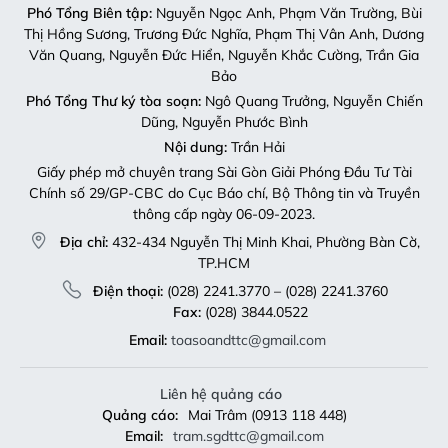
Phó Tổng Biên tập:
Nguyễn Ngọc Anh, Phạm Văn Trường, Bùi
Thị Hồng Sương, Trương Đức Nghĩa, Phạm Thị Vân Anh, Dương
Văn Quang, Nguyễn Đức Hiển, Nguyễn Khắc Cường, Trần Gia
Bảo
Phó Tổng Thư ký tòa soạn:
Ngô Quang Trưởng, Nguyễn Chiến
Dũng, Nguyễn Phước Bình
Nội dung:
Trần Hải
Giấy phép mở chuyên trang Sài Gòn Giải Phóng Đầu Tư Tài
Chính số 29/GP-CBC do Cục Báo chí, Bộ Thông tin và Truyền
thông cấp ngày 06-09-2023.
Địa chỉ:
432-434 Nguyễn Thị Minh Khai, Phường Bàn Cờ,
TP.HCM
Điện thoại:
(028) 2241.3770 – (028) 2241.3760
Fax:
(028) 3844.0522
Email:
toasoandttc@gmail.com
Liên hệ quảng cáo
Quảng cáo:
Mai Trâm (0913 118 448)
Email:
tram.sgdttc@gmail.com