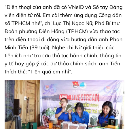
“Điện thoại của anh đã có VNeID và Sổ tay Đảng
viên điện tử rồi. Em cài thêm ứng dụng Công dân
số TPHCM nhé”, chị Lục Thị Ngọc Nữ, Phó Bí thư
Đoàn phường Diên Hồng (TPHCM) vừa thao tác
trên điện thoại di động vừa hướng dẫn anh Phan
Minh Tiến (39 tuổi). Nghe chị Nữ giới thiệu các
tiện ích như tra cứu thủ tục hành chính, thông tin
y tế hay góp ý các dự thảo chính sách, anh Tiến
thích thú: “Tiện quá em nhỉ”.