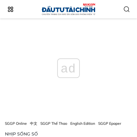
ad
SGGP Online
中文
SGGP Thể Thao
English Edition
SGGP Epaper
NHỊP SỐNG SỐ