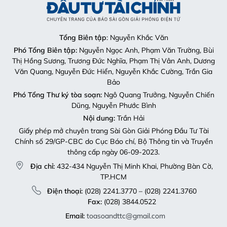
Tổng Biên tập
: Nguyễn Khắc Văn
Phó Tổng Biên tập:
Nguyễn Ngọc Anh, Phạm Văn Trường, Bùi
Thị Hồng Sương, Trương Đức Nghĩa, Phạm Thị Vân Anh, Dương
Văn Quang, Nguyễn Đức Hiển, Nguyễn Khắc Cường, Trần Gia
Bảo
Phó Tổng Thư ký tòa soạn:
Ngô Quang Trưởng, Nguyễn Chiến
Dũng, Nguyễn Phước Bình
Nội dung:
Trần Hải
Giấy phép mở chuyên trang Sài Gòn Giải Phóng Đầu Tư Tài
Chính số 29/GP-CBC do Cục Báo chí, Bộ Thông tin và Truyền
thông cấp ngày 06-09-2023.
Địa chỉ:
432-434 Nguyễn Thị Minh Khai, Phường Bàn Cờ,
TP.HCM
Điện thoại:
(028) 2241.3770 – (028) 2241.3760
Fax:
(028) 3844.0522
Email:
toasoandttc@gmail.com