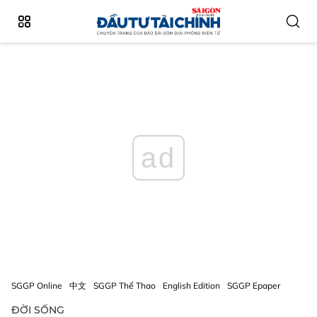
ad
SGGP Online
中文
SGGP Thể Thao
English Edition
SGGP Epaper
ĐỜI SỐNG