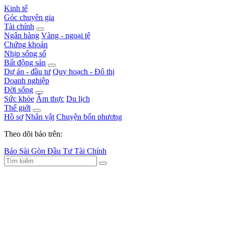
Kinh tế
Góc chuyên gia
Tài chính
Ngân hàng
Vàng - ngoại tệ
Chứng khoán
Nhịp sống số
Bất động sản
Dự án - đầu tư
Quy hoạch - Đô thị
Doanh nghiệp
Đời sống
Sức khỏe
Ẩm thực
Du lịch
Thế giới
Hồ sơ
Nhân vật
Chuyện bốn phương
Theo dõi báo trên:
Báo Sài Gòn Đầu Tư Tài Chính