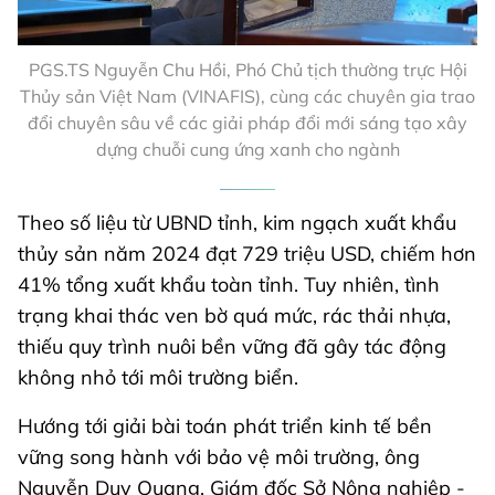
PGS.TS Nguyễn Chu Hồi, Phó Chủ tịch thường trực Hội
Thủy sản Việt Nam (VINAFIS), cùng các chuyên gia trao
đổi chuyên sâu về các giải pháp đổi mới sáng tạo xây
dựng chuỗi cung ứng xanh cho ngành
Theo số liệu từ UBND tỉnh, kim ngạch xuất khẩu
thủy sản năm 2024 đạt 729 triệu USD, chiếm hơn
41% tổng xuất khẩu toàn tỉnh. Tuy nhiên, tình
trạng khai thác ven bờ quá mức, rác thải nhựa,
thiếu quy trình nuôi bền vững đã gây tác động
không nhỏ tới môi trường biển.
Hướng tới giải bài toán phát triển kinh tế bền
vững song hành với bảo vệ môi trường, ông
Nguyễn Duy Quang, Giám đốc Sở Nông nghiệp -