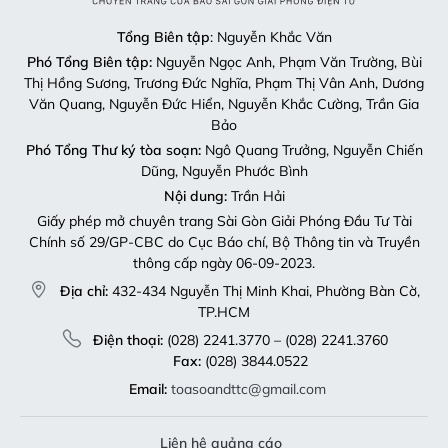
Tổng Biên tập
: Nguyễn Khắc Văn
Phó Tổng Biên tập:
Nguyễn Ngọc Anh, Phạm Văn Trường, Bùi
Thị Hồng Sương, Trương Đức Nghĩa, Phạm Thị Vân Anh, Dương
Văn Quang, Nguyễn Đức Hiển, Nguyễn Khắc Cường, Trần Gia
Bảo
Phó Tổng Thư ký tòa soạn:
Ngô Quang Trưởng, Nguyễn Chiến
Dũng, Nguyễn Phước Bình
Nội dung:
Trần Hải
Giấy phép mở chuyên trang Sài Gòn Giải Phóng Đầu Tư Tài
Chính số 29/GP-CBC do Cục Báo chí, Bộ Thông tin và Truyền
thông cấp ngày 06-09-2023.
Địa chỉ:
432-434 Nguyễn Thị Minh Khai, Phường Bàn Cờ,
TP.HCM
Điện thoại:
(028) 2241.3770 – (028) 2241.3760
Fax:
(028) 3844.0522
Email:
toasoandttc@gmail.com
Liên hệ quảng cáo