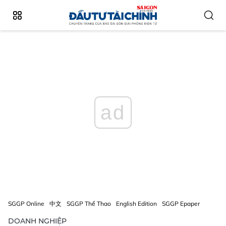
ad
SGGP Online
中文
SGGP Thể Thao
English Edition
SGGP Epaper
DOANH NGHIỆP