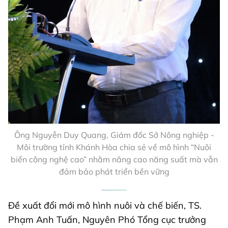
Ông Nguyễn Duy Quang, Giám đốc Sở Nông nghiệp -
Môi trường tỉnh Khánh Hòa chia sẻ về mô hình “Nuôi
biển công nghệ cao” nhằm nâng cao năng suất mà vẫn
đảm bảo phát triển bền vững
Đề xuất đổi mới mô hình nuôi và chế biến, TS.
Phạm Anh Tuấn, Nguyên Phó Tổng cục trưởng