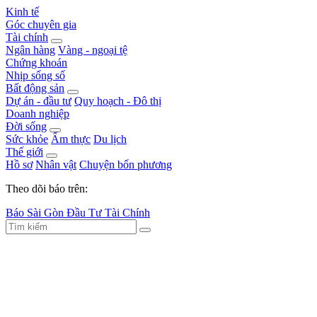
Kinh tế
Góc chuyên gia
Tài chính
Ngân hàng
Vàng - ngoại tệ
Chứng khoán
Nhịp sống số
Bất động sản
Dự án - đầu tư
Quy hoạch - Đô thị
Doanh nghiệp
Đời sống
Sức khỏe
Ẩm thực
Du lịch
Thế giới
Hồ sơ
Nhân vật
Chuyện bốn phương
Theo dõi báo trên:
Báo Sài Gòn Đầu Tư Tài Chính