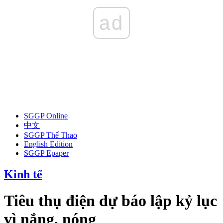
ad
SGGP Online
中文
SGGP Thể Thao
English Edition
SGGP Epaper
Kinh tế
Tiêu thụ điện dự báo lập kỷ lục
vì nắng, nóng