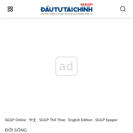
ad
SGGP Online
中文
SGGP Thể Thao
English Edition
SGGP Epaper
ĐỜI SỐNG