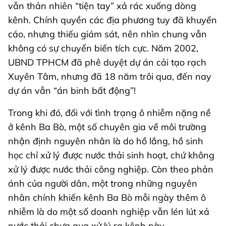
vẫn thản nhiên “tiện tay” xả rác xuống dòng
kênh. Chính quyền các địa phương tuy đã khuyến
cáo, nhưng thiếu giám sát, nên nhìn chung vẫn
không có sự chuyển biến tích cực. Năm 2002,
UBND TPHCM đã phê duyệt dự án cải tạo rạch
Xuyên Tâm, nhưng đã 18 năm trôi qua, đến nay
dự án vẫn “án binh bất động”!
Trong khi đó, đối với tình trạng ô nhiễm nặng nề
ở kênh Ba Bò, một số chuyên gia về môi trường
nhận định nguyên nhân là do hồ lắng, hồ sinh
học chỉ xử lý được nước thải sinh hoạt, chứ không
xử lý được nước thải công nghiệp. Còn theo phản
ánh của người dân, một trong những nguyên
nhân chính khiến kênh Ba Bò mỗi ngày thêm ô
nhiễm là do một số doanh nghiệp vẫn lén lút xả
nước thải chưa qua xử lý ra kênh này.