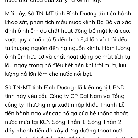
Mới đây, Sở TN-MT tỉnh Bình Dương đã tiến hành
khảo sát, phân tích mẫu nước kênh Ba Bò và xác
định ô nhiễm do chất hoạt động bề mặt khá cao,
vượt quy chuẩn từ 5 đến hơn 8,4 lần và trải đều
từ thượng nguồn đến hạ nguồn kênh. Hàm lượng
ô nhiễm hữu cơ và chất hoạt động bề mặt tích tụ
lâu ngày trong hồ điều tiết nên khi trời mưa, lưu
lượng xả lớn làm cho nước nổi bọt.
Sở TN-MT tỉnh Bình Dương đã kiến nghị UBND
tỉnh này yêu cầu Công ty CP Đại Nam và Tổng
công ty Thương mại xuất nhập khẩu Thanh Lễ
tiến hành nạo vét các hố ga của hệ thống thoát
nước mưa tại KCN Sóng Thần 1, Sóng Thần 2;
đẩy nhanh tiến độ xây dựng đường thoát nước