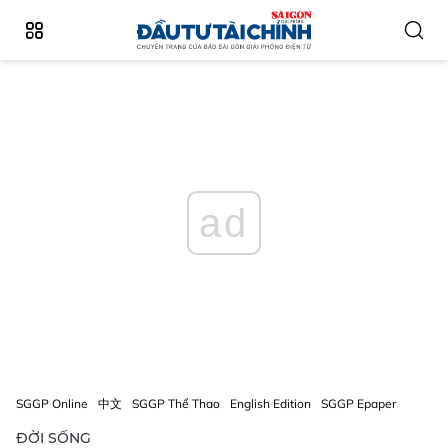
ad
SGGP Online
中文
SGGP Thể Thao
English Edition
SGGP Epaper
ĐỜI SỐNG