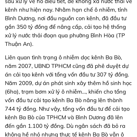
sau xử lý về hồ điều tiết, để không xả nước thải về
kênh như hiện nay. Nhằm hạn chế ô nhiễm, tỉnh
Bình Dương, nơi đầu nguồn con kênh, đã đầu tư
gần 350 tỷ đồng để nâng cấp, cải tạo hệ thống
xử lý nước thải đoạn qua phường Bình Hòa (TP
Thuận An).
Liên quan tình trạng ô nhiễm dọc kênh Ba Bò,
năm 2007, UBND TPHCM cũng đã phê duyệt dự
án cải tạo kênh với tổng vốn đầu tư 307 tỷ đồng.
Năm 2009, dự án phát sinh xây thêm hồ sinh học
(6ha), trạm bơm xử lý ô nhiễm…, khiến cho tổng
vốn đầu tư cải tạo kênh Ba Bò nâng lên thành
744 tỷ đồng. Như vậy, tổng vốn đầu tư để cải tạo
kênh Ba Bò của TPHCM và Bình Dương đã lên
đến gần 1.100 tỷ đồng. Dù ngân sách đã bỏ ra
không hề nhỏ nhưng thực tế kênh Ba Bò vẫn ô