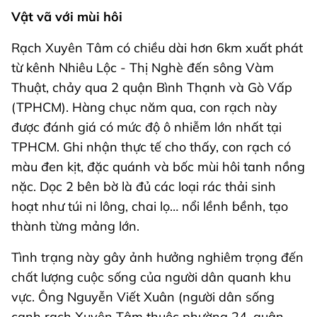
Vật vã với mùi hôi
Rạch Xuyên Tâm có chiều dài hơn 6km xuất phát
từ kênh Nhiêu Lộc - Thị Nghè đến sông Vàm
Thuật, chảy qua 2 quận Bình Thạnh và Gò Vấp
(TPHCM). Hàng chục năm qua, con rạch này
được đánh giá có mức độ ô nhiễm lớn nhất tại
TPHCM. Ghi nhận thực tế cho thấy, con rạch có
màu đen kịt, đặc quánh và bốc mùi hôi tanh nồng
nặc. Dọc 2 bên bờ là đủ các loại rác thải sinh
hoạt như túi ni lông, chai lọ… nổi lềnh bềnh, tạo
thành từng mảng lớn.
Tình trạng này gây ảnh hưởng nghiêm trọng đến
chất lượng cuộc sống của người dân quanh khu
vực. Ông Nguyễn Viết Xuân (người dân sống
cạnh rạch Xuyên Tâm thuộc phường 24, quận