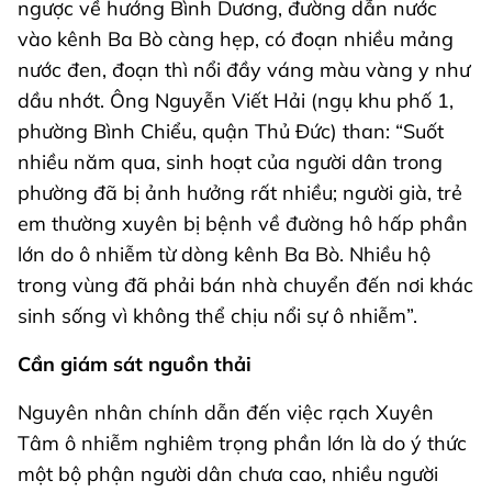
ngược về hướng Bình Dương, đường dẫn nước
vào kênh Ba Bò càng hẹp, có đoạn nhiều mảng
nước đen, đoạn thì nổi đầy váng màu vàng y như
dầu nhớt. Ông Nguyễn Viết Hải (ngụ khu phố 1,
phường Bình Chiểu, quận Thủ Đức) than: “Suốt
nhiều năm qua, sinh hoạt của người dân trong
phường đã bị ảnh hưởng rất nhiều; người già, trẻ
em thường xuyên bị bệnh về đường hô hấp phần
lớn do ô nhiễm từ dòng kênh Ba Bò. Nhiều hộ
trong vùng đã phải bán nhà chuyển đến nơi khác
sinh sống vì không thể chịu nổi sự ô nhiễm”.
Cần giám sát nguồn thải
Nguyên nhân chính dẫn đến việc rạch Xuyên
Tâm ô nhiễm nghiêm trọng phần lớn là do ý thức
một bộ phận người dân chưa cao, nhiều người